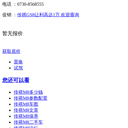
电话 ：
0730-8568555
促销 ：
传祺GS8让利高达1万 欢迎垂询
暂无报价
获取底价
置换
试驾
您还可以看
传祺M8多少钱
传祺M8参数配置
传祺M8车图
传祺M8文章
传祺M8保养
传祺M8二手车