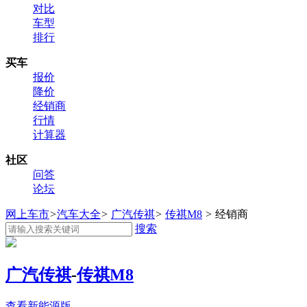
对比
车型
排行
买车
报价
降价
经销商
行情
计算器
社区
问答
论坛
网上车市
>
汽车大全
>
广汽传祺
>
传祺M8
>
经销商
搜索
广汽传祺
-
传祺M8
查看新能源版