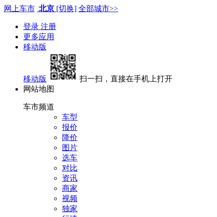
网上车市
北京
[切换]
全部城市>>
登录
注册
更多应用
移动版
移动版
扫一扫，直接在手机上打开
网站地图
车市频道
车型
报价
降价
图片
选车
对比
资讯
商家
视频
独家