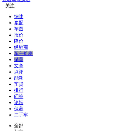
关注
综述
参配
车图
报价
降价
经销商
车主价格
销量
文章
点评
能耗
车贷
排行
问答
论坛
保养
二手车
全部