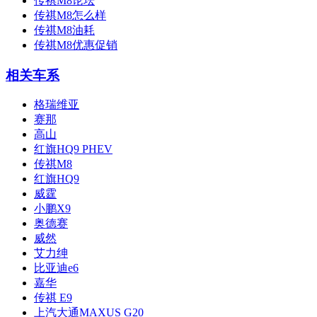
传祺M8论坛
传祺M8怎么样
传祺M8油耗
传祺M8优惠促销
相关车系
格瑞维亚
赛那
高山
红旗HQ9 PHEV
传祺M8
红旗HQ9
威霆
小鹏X9
奥德赛
威然
艾力绅
比亚迪e6
嘉华
传祺 E9
上汽大通MAXUS G20