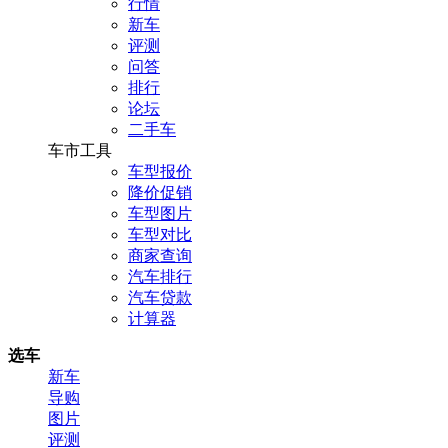
行情
新车
评测
问答
排行
论坛
二手车
车市工具
车型报价
降价促销
车型图片
车型对比
商家查询
汽车排行
汽车贷款
计算器
选车
新车
导购
图片
评测