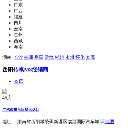
广东
广西
福建
四川
云南
贵州
西藏
海南
湖南:
长沙
株洲
岳阳
常德
郴州
永州
怀化
娄底
岳阳
传祺M8经销商
4S店
4S店
广汽传祺岳阳华运达店
地址 ：
湖南省岳阳城陵矶新港区临港国际汽车城