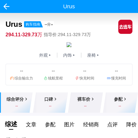
Urus
Urus
购车指南
--
分
294.11-329.73万
指导价:294.11-329.73万
外观
内饰
座椅
--
--
--
--
综合输出力
续航里程
快充时间
慢充时间
综合评分
口碑
裸车价
参配
--
--
--
--
综述
文章
参配
图片
经销商
点评
降价