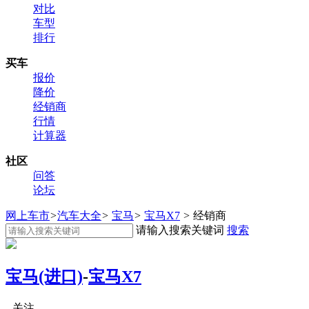
对比
车型
排行
买车
报价
降价
经销商
行情
计算器
社区
问答
论坛
网上车市
>
汽车大全
>
宝马
>
宝马X7
>
经销商
请输入搜索关键词
搜索
宝马(进口)
-
宝马X7
关注