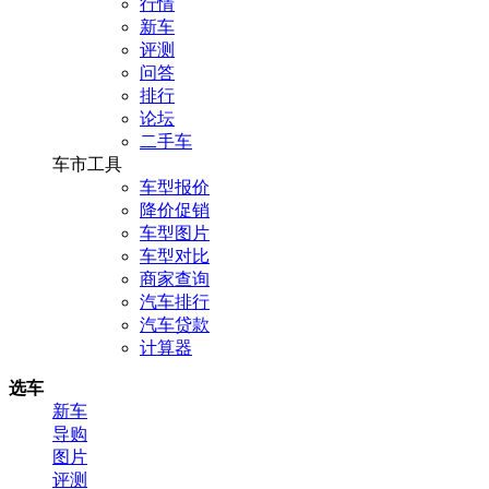
行情
新车
评测
问答
排行
论坛
二手车
车市工具
车型报价
降价促销
车型图片
车型对比
商家查询
汽车排行
汽车贷款
计算器
选车
新车
导购
图片
评测