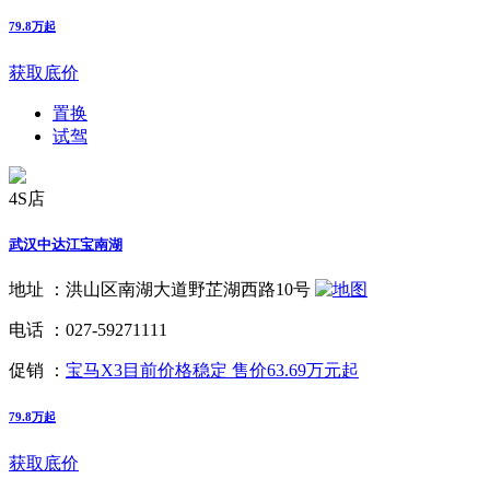
79.8万起
获取底价
置换
试驾
4S店
武汉中达江宝南湖
地址 ：
洪山区南湖大道野芷湖西路10号
电话 ：
027-59271111
促销 ：
宝马X3目前价格稳定 售价63.69万元起
79.8万起
获取底价