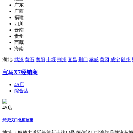
广东
广西
福建
四川
云南
贵州
西藏
海南
湖北:
武汉
黄石
襄阳
十堰
荆州
宜昌
荆门
孝感
黄冈
咸宁
随州
宝马X7经销商
4S店
综合店
4S店
武汉汉口北恒信宝
地址 ：
解放大道延长线新十路12号-恒信汉口北高端品牌汽车城