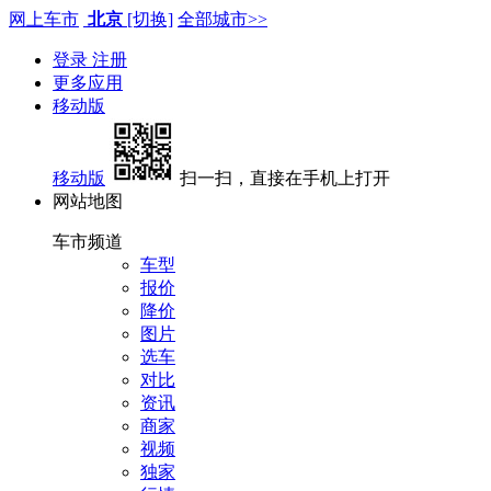
网上车市
北京
[切换]
全部城市>>
登录
注册
更多应用
移动版
移动版
扫一扫，直接在手机上打开
网站地图
车市频道
车型
报价
降价
图片
选车
对比
资讯
商家
视频
独家