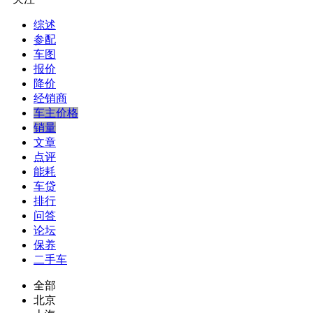
综述
参配
车图
报价
降价
经销商
车主价格
销量
文章
点评
能耗
车贷
排行
问答
论坛
保养
二手车
全部
北京