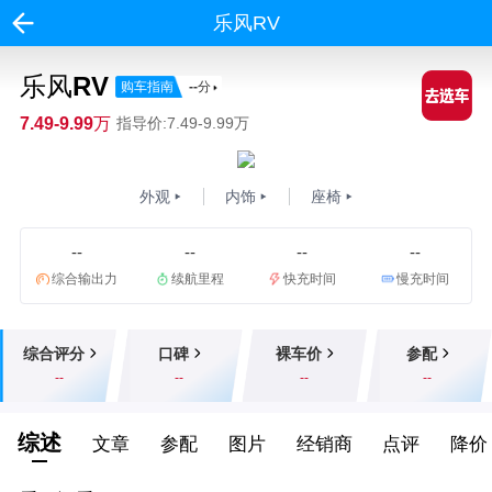
乐风RV
乐风RV
购车指南
--
分
7.49-9.99万
指导价:7.49-9.99万
外观
内饰
座椅
--
--
--
--
综合输出力
续航里程
快充时间
慢充时间
综合评分
口碑
裸车价
参配
--
--
--
--
综述
文章
参配
图片
经销商
点评
降价