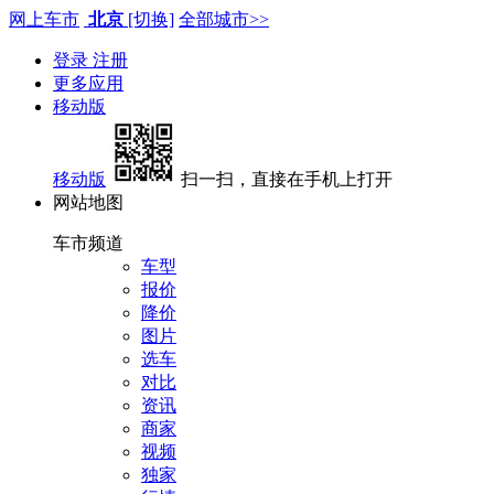
网上车市
北京
[切换]
全部城市>>
登录
注册
更多应用
移动版
移动版
扫一扫，直接在手机上打开
网站地图
车市频道
车型
报价
降价
图片
选车
对比
资讯
商家
视频
独家