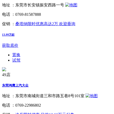
地址 ：
东莞市长安镇振安西路一号
电话 ：
0769-81587888
促销 ：
桑塔纳限时优惠高达2万 欢迎垂询
13.99万起
获取底价
置换
试驾
4S店
东莞鸿鹰上汽大众
地址 ：
东莞市南城街道三和市路五巷8号101室
电话 ：
0769-22986802