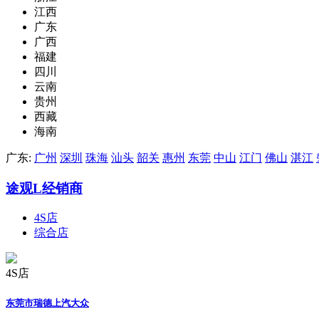
江西
广东
广西
福建
四川
云南
贵州
西藏
海南
广东:
广州
深圳
珠海
汕头
韶关
惠州
东莞
中山
江门
佛山
湛江
途观L经销商
4S店
综合店
4S店
东莞市瑞德上汽大众