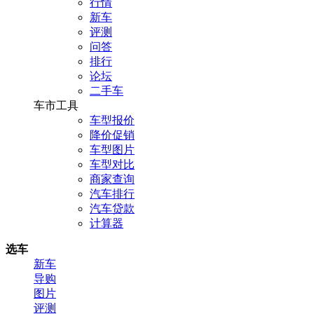
行情
新车
评测
问答
排行
论坛
二手车
车市工具
车型报价
降价促销
车型图片
车型对比
商家查询
汽车排行
汽车贷款
计算器
选车
新车
导购
图片
评测