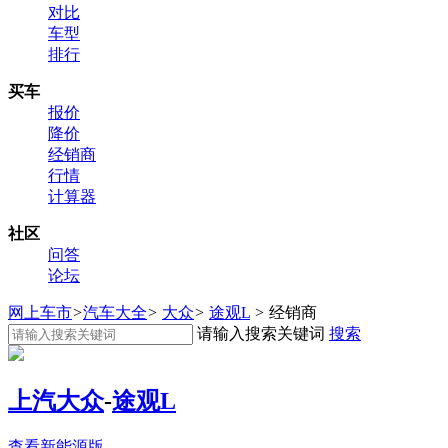
对比
车型
排行
买车
报价
降价
经销商
行情
计算器
社区
问答
论坛
网上车市
>
汽车大全
>
大众
>
途观L
>
经销商
请输入搜索关键词
搜索
上汽大众
-
途观L
查看新能源版