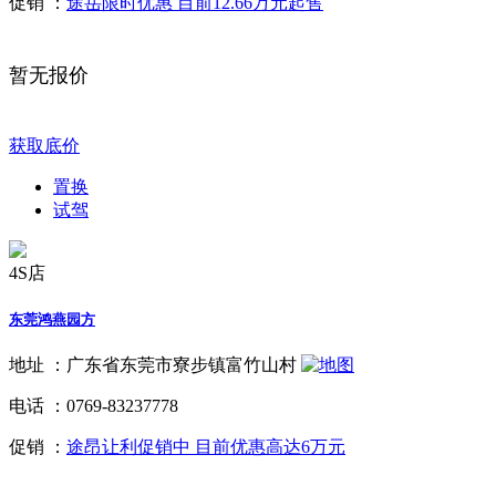
促销 ：
途岳限时优惠 目前12.66万元起售
暂无报价
获取底价
置换
试驾
4S店
东莞鸿燕园方
地址 ：
广东省东莞市寮步镇富竹山村
电话 ：
0769-83237778
促销 ：
途昂让利促销中 目前优惠高达6万元