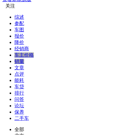
关注
综述
参配
车图
报价
降价
经销商
车主价格
销量
文章
点评
能耗
车贷
排行
问答
论坛
保养
二手车
全部