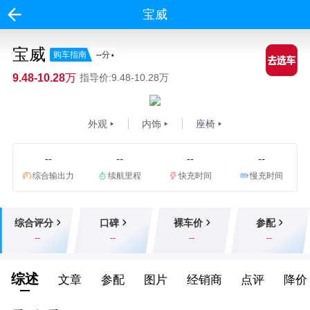
宝威
宝威
购车指南
--
分
9.48-10.28万
指导价:9.48-10.28万
外观
内饰
座椅
--
--
--
--
综合输出力
续航里程
快充时间
慢充时间
综合评分
口碑
裸车价
参配
--
--
--
--
综述
文章
参配
图片
经销商
点评
降价