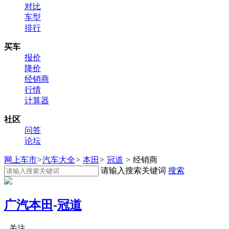
对比
车型
排行
买车
报价
降价
经销商
行情
计算器
社区
问答
论坛
网上车市
>
汽车大全
>
本田
>
冠道
>
经销商
请输入搜索关键词
搜索
广汽本田
-
冠道
关注