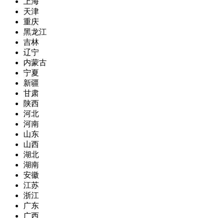
上海
天津
重庆
黑龙江
吉林
辽宁
内蒙古
宁夏
新疆
甘肃
陕西
河北
河南
山东
山西
湖北
湖南
安徽
江苏
浙江
广东
广西