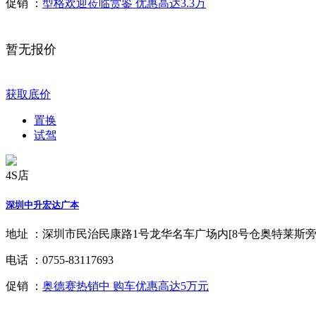
促销 ：
型格欢迎莅临赏鉴 优惠高达3.3万
暂无报价
获取底价
置换
试驾
4S店
深圳中升宏达广本
地址 ：
深圳市民治民康路1号龙华名车广场内[8号仓奥特莱斯旁
电话 ：
0755-83117693
促销 ：
奥德赛热销中 购车优惠高达5万元