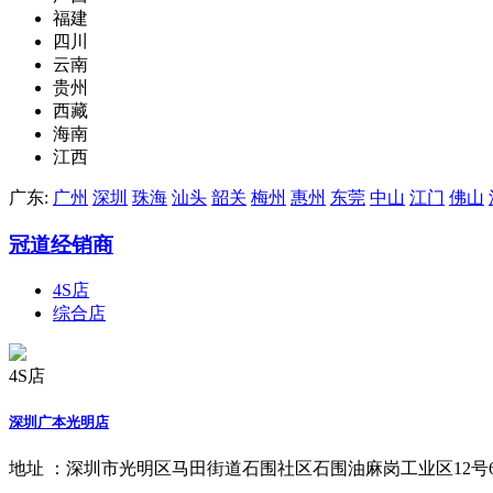
福建
四川
云南
贵州
西藏
海南
江西
广东:
广州
深圳
珠海
汕头
韶关
梅州
惠州
东莞
中山
江门
佛山
冠道经销商
4S店
综合店
4S店
深圳广本光明店
地址 ：
深圳市光明区马田街道石围社区石围油麻岗工业区12号6