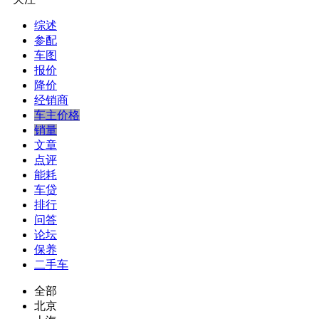
综述
参配
车图
报价
降价
经销商
车主价格
销量
文章
点评
能耗
车贷
排行
问答
论坛
保养
二手车
全部
北京