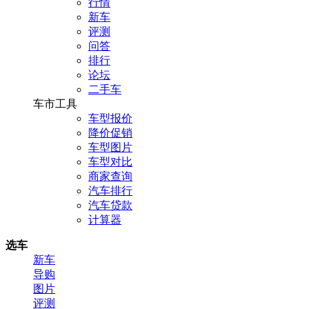
行情
新车
评测
问答
排行
论坛
二手车
车市工具
车型报价
降价促销
车型图片
车型对比
商家查询
汽车排行
汽车贷款
计算器
选车
新车
导购
图片
评测