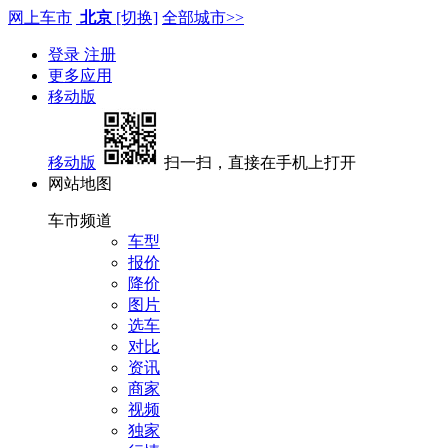
网上车市
北京
[切换]
全部城市>>
登录
注册
更多应用
移动版
移动版
扫一扫，直接在手机上打开
网站地图
车市频道
车型
报价
降价
图片
选车
对比
资讯
商家
视频
独家