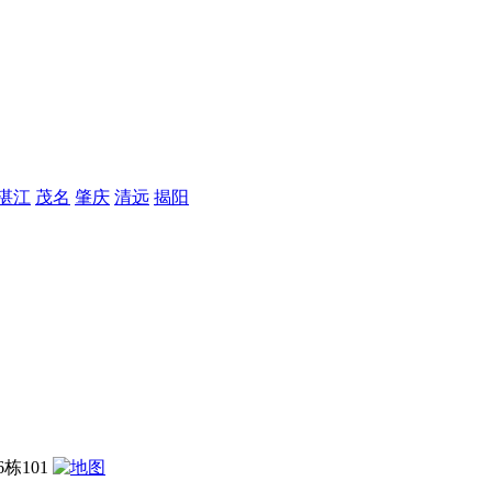
湛江
茂名
肇庆
清远
揭阳
栋101