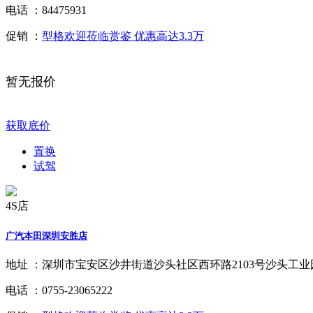
电话 ：
84475931
促销 ：
型格欢迎莅临赏鉴 优惠高达3.3万
暂无报价
获取底价
置换
试驾
4S店
广汽本田深圳安胜店
地址 ：
深圳市宝安区沙井街道沙头社区西环路2103号沙头工业园
电话 ：
0755-23065222