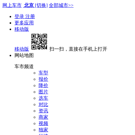
网上车市
北京
[切换]
全部城市>>
登录
注册
更多应用
移动版
移动版
扫一扫，直接在手机上打开
网站地图
车市频道
车型
报价
降价
图片
选车
对比
资讯
商家
视频
独家