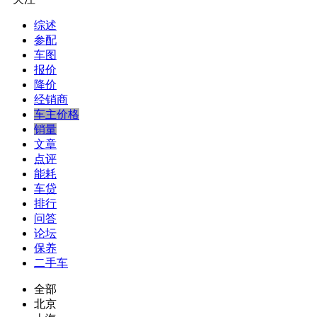
综述
参配
车图
报价
降价
经销商
车主价格
销量
文章
点评
能耗
车贷
排行
问答
论坛
保养
二手车
全部
北京