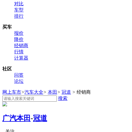
对比
车型
排行
买车
报价
降价
经销商
行情
计算器
社区
问答
论坛
网上车市
>
汽车大全
>
本田
>
冠道
>
经销商
搜索
广汽本田
-
冠道
关注