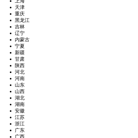
上海
天津
重庆
黑龙江
吉林
辽宁
内蒙古
宁夏
新疆
甘肃
陕西
河北
河南
山东
山西
湖北
湖南
安徽
江苏
浙江
广东
广西