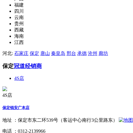
福建
四川
云南
贵州
西藏
海南
江西
河北:
石家庄
保定
唐山
秦皇岛
邢台
承德
沧州
廊坊
保定
冠道经销商
4S店
4S店
保定锐安广本店
地址 ：
保定市东二环539号（客运中心南行3公里路东）
电话 ：
0312-2139966