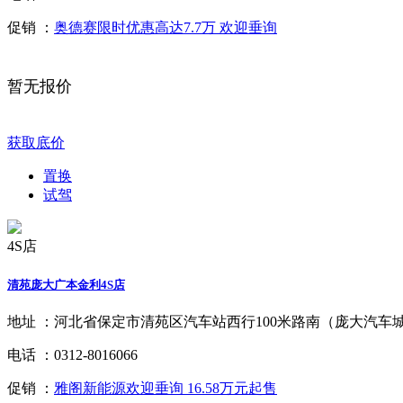
促销 ：
奥德赛限时优惠高达7.7万 欢迎垂询
暂无报价
获取底价
置换
试驾
4S店
清苑庞大广本金利4S店
地址 ：
河北省保定市清苑区汽车站西行100米路南（庞大汽车
电话 ：
0312-8016066
促销 ：
雅阁新能源欢迎垂询 16.58万元起售