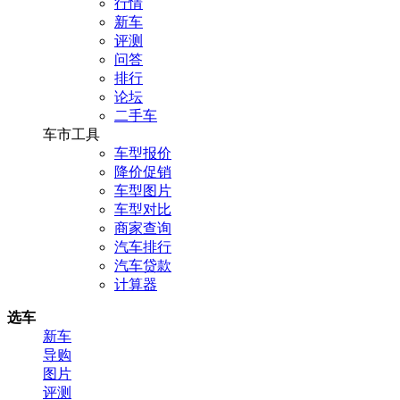
行情
新车
评测
问答
排行
论坛
二手车
车市工具
车型报价
降价促销
车型图片
车型对比
商家查询
汽车排行
汽车贷款
计算器
选车
新车
导购
图片
评测