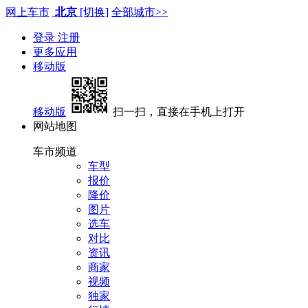
网上车市
北京
[切换]
全部城市>>
登录
注册
更多应用
移动版
移动版
扫一扫，直接在手机上打开
网站地图
车市频道
车型
报价
降价
图片
选车
对比
资讯
商家
视频
独家