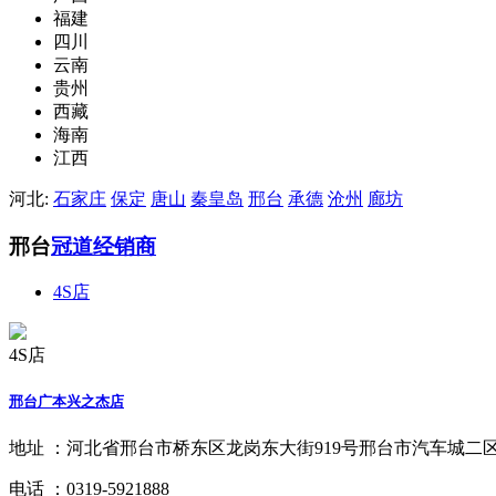
福建
四川
云南
贵州
西藏
海南
江西
河北:
石家庄
保定
唐山
秦皇岛
邢台
承德
沧州
廊坊
邢台
冠道经销商
4S店
4S店
邢台广本兴之杰店
地址 ：
河北省邢台市桥东区龙岗东大街919号邢台市汽车城二区7
电话 ：
0319-5921888