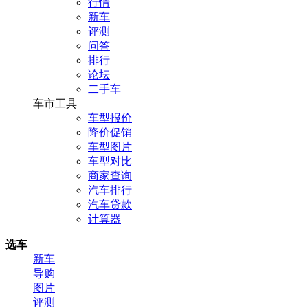
行情
新车
评测
问答
排行
论坛
二手车
车市工具
车型报价
降价促销
车型图片
车型对比
商家查询
汽车排行
汽车贷款
计算器
选车
新车
导购
图片
评测