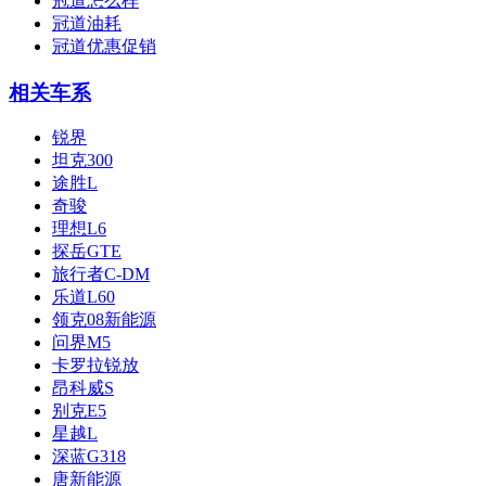
冠道怎么样
冠道油耗
冠道优惠促销
相关车系
锐界
坦克300
途胜L
奇骏
理想L6
探岳GTE
旅行者C-DM
乐道L60
领克08新能源
问界M5
卡罗拉锐放
昂科威S
别克E5
星越L
深蓝G318
唐新能源