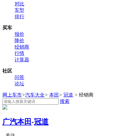
对比
车型
排行
买车
报价
降价
经销商
行情
计算器
社区
问答
论坛
网上车市
>
汽车大全
>
本田
>
冠道
>
经销商
搜索
广汽本田
-
冠道
关注