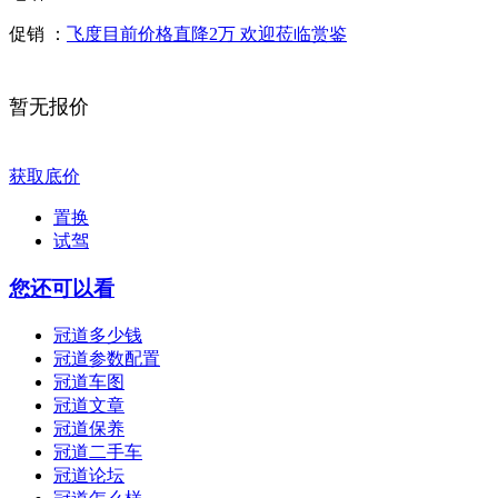
促销 ：
飞度目前价格直降2万 欢迎莅临赏鉴
暂无报价
获取底价
置换
试驾
您还可以看
冠道多少钱
冠道参数配置
冠道车图
冠道文章
冠道保养
冠道二手车
冠道论坛