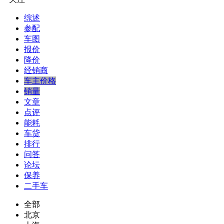
综述
参配
车图
报价
降价
经销商
车主价格
销量
文章
点评
能耗
车贷
排行
问答
论坛
保养
二手车
全部
北京