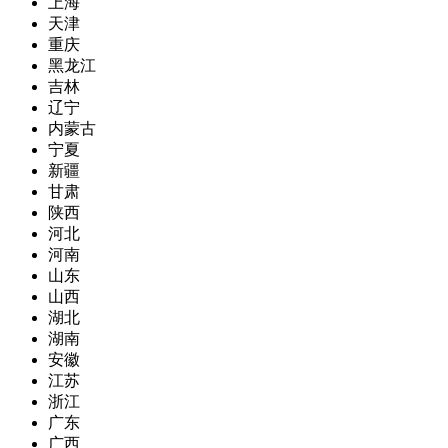
上海
天津
重庆
黑龙江
吉林
辽宁
内蒙古
宁夏
新疆
甘肃
陕西
河北
河南
山东
山西
湖北
湖南
安徽
江苏
浙江
广东
广西