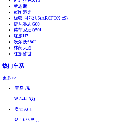
凯迪拉克XTS
劳恩斯
岚图追光
极狐 阿尔法S(ARCFOX αS)
捷尼赛思G80
英菲尼迪Q50L
红旗H7
沃尔沃S80L
林荫大道
红旗盛世
热门车系
更多>>
宝马5系
36.8-44.8万
奥迪A6L
32.29-55.89万