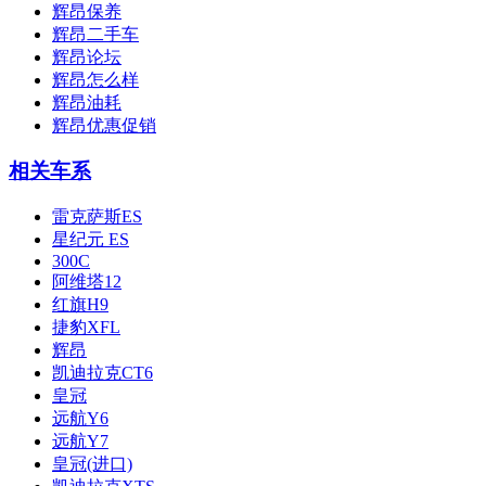
辉昂保养
辉昂二手车
辉昂论坛
辉昂怎么样
辉昂油耗
辉昂优惠促销
相关车系
雷克萨斯ES
星纪元 ES
300C
阿维塔12
红旗H9
捷豹XFL
辉昂
凯迪拉克CT6
皇冠
远航Y6
远航Y7
皇冠(进口)