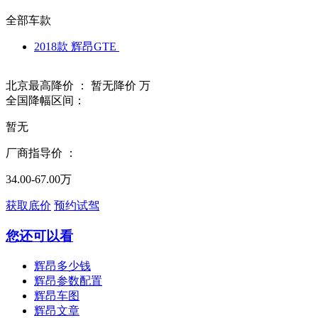
全部车款
2018款 辉昂GTE
北京最高降价 ：
暂无降价
万
全国降幅区间：
暂无
厂商指导价 ：
34.00-67.00万
获取底价
预约试驾
您还可以看
辉昂多少钱
辉昂参数配置
辉昂车图
辉昂文章