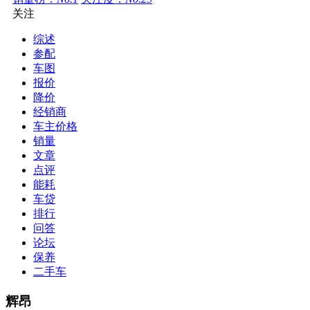
关注
综述
参配
车图
报价
降价
经销商
车主价格
销量
文章
点评
能耗
车贷
排行
问答
论坛
保养
二手车
辉昂