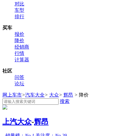
对比
车型
排行
买车
报价
降价
经销商
行情
计算器
社区
问答
论坛
网上车市
>
汽车大全
>
大众
>
辉昂
>
降价
搜索
上汽大众
-
辉昂
销量榜：
No.1
关注度：
No.29