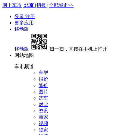
网上车市
北京
[切换]
全部城市>>
登录
注册
更多应用
移动版
移动版
扫一扫，直接在手机上打开
网站地图
车市频道
车型
报价
降价
图片
选车
对比
资讯
商家
视频
独家