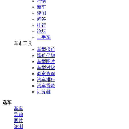
行情
新车
评测
问答
排行
论坛
二手车
车市工具
车型报价
降价促销
车型图片
车型对比
商家查询
汽车排行
汽车贷款
计算器
选车
新车
导购
图片
评测