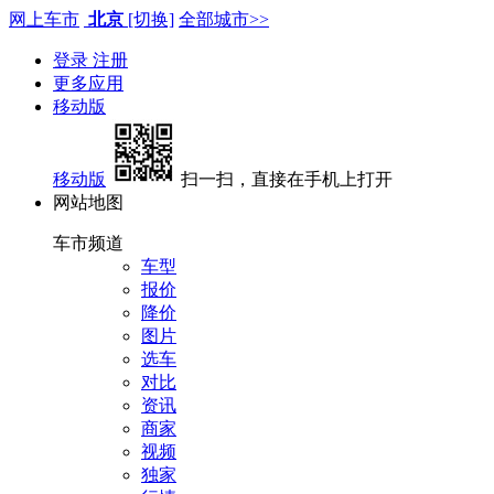
网上车市
北京
[切换]
全部城市>>
登录
注册
更多应用
移动版
移动版
扫一扫，直接在手机上打开
网站地图
车市频道
车型
报价
降价
图片
选车
对比
资讯
商家
视频
独家