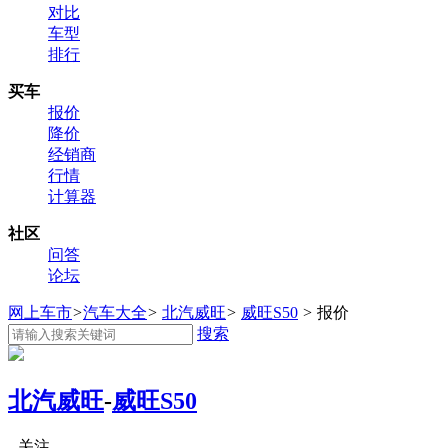
对比
车型
排行
买车
报价
降价
经销商
行情
计算器
社区
问答
论坛
网上车市
>
汽车大全
>
北汽威旺
>
威旺S50
>
报价
搜索
北汽威旺
-
威旺S50
关注