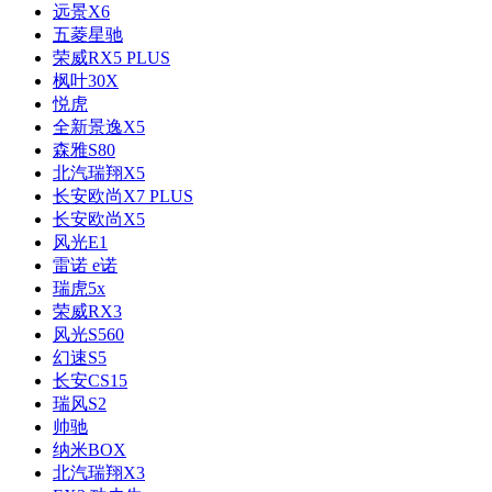
远景X6
五菱星驰
荣威RX5 PLUS
枫叶30X
悦虎
全新景逸X5
森雅S80
北汽瑞翔X5
长安欧尚X7 PLUS
长安欧尚X5
风光E1
雷诺 e诺
瑞虎5x
荣威RX3
风光S560
幻速S5
长安CS15
瑞风S2
帅驰
纳米BOX
北汽瑞翔X3