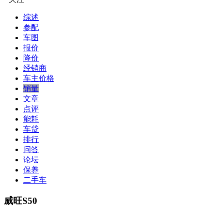
综述
参配
车图
报价
降价
经销商
车主价格
销量
文章
点评
能耗
车贷
排行
问答
论坛
保养
二手车
威旺S50