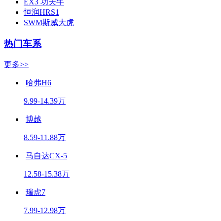
EX3 功夫牛
恒润HRS1
SWM斯威大虎
热门车系
更多>>
哈弗H6
9.99-14.39万
博越
8.59-11.88万
马自达CX-5
12.58-15.38万
瑞虎7
7.99-12.98万