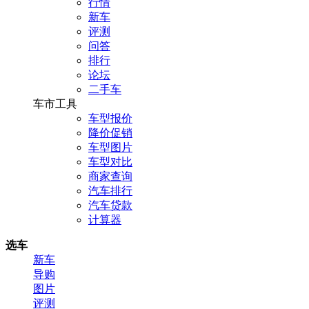
行情
新车
评测
问答
排行
论坛
二手车
车市工具
车型报价
降价促销
车型图片
车型对比
商家查询
汽车排行
汽车贷款
计算器
选车
新车
导购
图片
评测