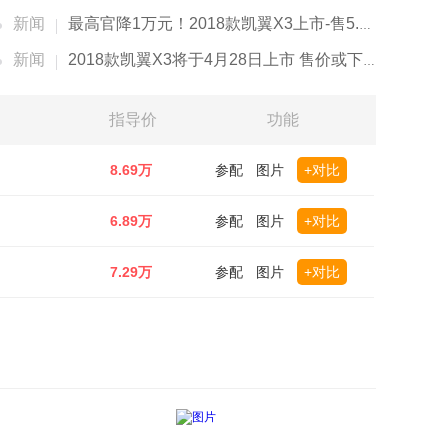
新闻
最高官降1万元！2018款凯翼X3上市-售5.89万起
新闻
2018款凯翼X3将于4月28日上市 售价或下降6千元
指导价
功能
8.69万
参配
图片
+对比
6.89万
参配
图片
+对比
7.29万
参配
图片
+对比