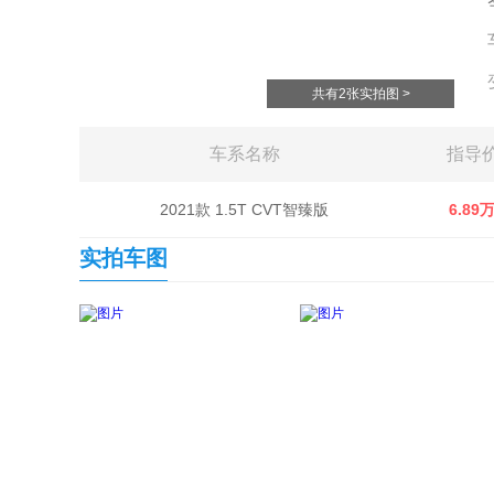
共有2张实拍图 >
车系名称
指导
2021款 1.5T CVT智臻版
6.89
实拍车图