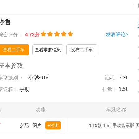
停售
发表评论>
综合评分 ：
4.72分
查看二手车
查看求购信息
发布二手车
基本参数
车型级别 ：
小型SUV
油耗
7.3L
变速箱 :
手动
排量 :
1.5L
价
功能
车系名称
万
参配
图片
+对比
2019款 1.5L 手动智享版 国