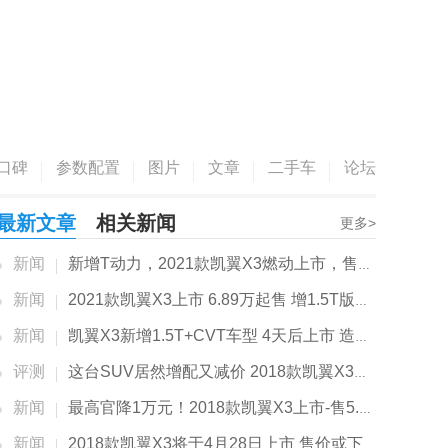
口碑
参数配置
图片
文章
二手车
论坛
最新文章
相关新闻
更多>
新闻
新增T动力，2021款凯翼X3燃动上市，售价...
新闻
2021款凯翼X3上市 6.89万起售 增1.5T版动力更强
新闻
凯翼X3新增1.5T+CVT车型 4天后上市 造型更运动
评测
这台SUV居然增配又减价 2018款凯翼X3试驾
新闻
最高官降1万元！2018款凯翼X3上市-售5.89万起
新闻
2018款凯翼X3将于4月28日上市 售价或下降6千元