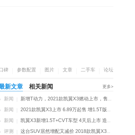
口碑
参数配置
图片
文章
二手车
论坛
最新文章
相关新闻
更多>
新闻
新增T动力，2021款凯翼X3燃动上市，售价...
新闻
2021款凯翼X3上市 6.89万起售 增1.5T版动力更强
新闻
凯翼X3新增1.5T+CVT车型 4天后上市 造型更运动
评测
这台SUV居然增配又减价 2018款凯翼X3试驾