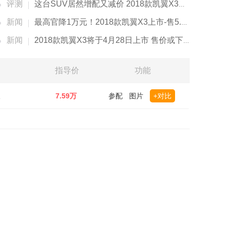
评测
这台SUV居然增配又减价 2018款凯翼X3试驾
新闻
最高官降1万元！2018款凯翼X3上市-售5.89万起
新闻
2018款凯翼X3将于4月28日上市 售价或下降6千元
指导价
功能
版
7.59万
参配
图片
+对比