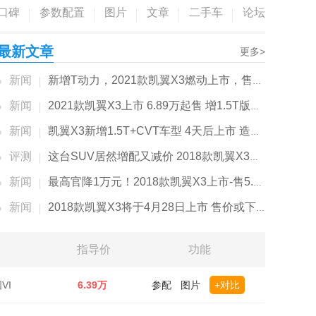
口碑
参数配置
图片
文章
二手车
论坛
最新文章
更多>
新闻
新增T动力，2021款凯翼X3燃动上市，售价...
新闻
2021款凯翼X3上市 6.89万起售 增1.5T版动力更强
新闻
凯翼X3新增1.5T+CVT车型 4天后上市 造型更运动
评测
这台SUV居然增配又减价 2018款凯翼X3试驾
新闻
最高官降1万元！2018款凯翼X3上市-售5.89万起
新闻
2018款凯翼X3将于4月28日上市 售价或下降6千元
指导价
功能
VI
6.39万
参配
图片
+对比