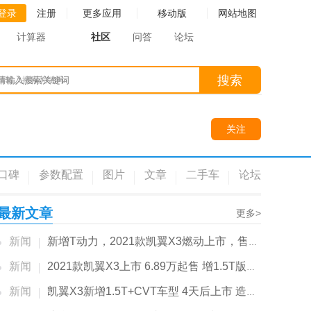
登录
注册
更多应用
移动版
网站地图
计算器
社区
问答
论坛
搜索
请输入搜索关键词
关注
口碑
参数配置
图片
文章
二手车
论坛
最新文章
更多>
新闻
新增T动力，2021款凯翼X3燃动上市，售价...
新闻
2021款凯翼X3上市 6.89万起售 增1.5T版动力更强
新闻
凯翼X3新增1.5T+CVT车型 4天后上市 造型更运动