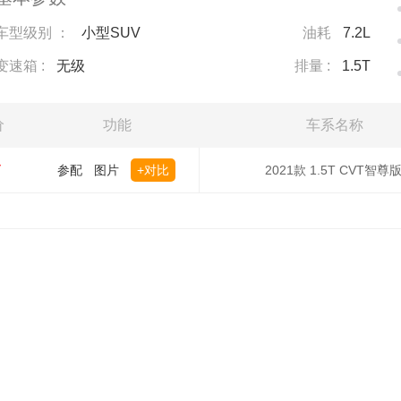
车型级别 ：
小型SUV
油耗
7.2L
变速箱 :
无级
排量 :
1.5T
价
功能
车系名称
万
参配
图片
+对比
2021款 1.5T CVT智尊