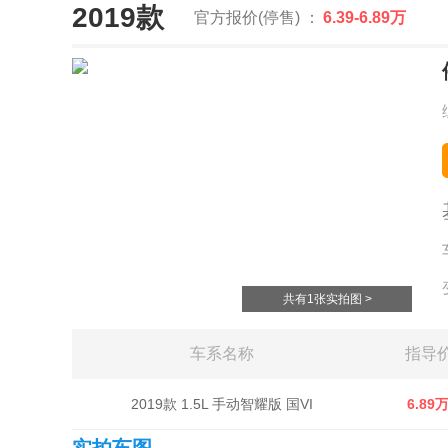
2019款
官方报价(停售) ：
6.39-6.89万
共有1张实拍图 >
车系名称
指导
2019款 1.5L 手动智耀版 国VI
6.89