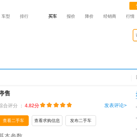
车型
排行
买车
报价
降价
经销商
行情
停售
发表评论>
综合评分 ：
4.82分
查看二手车
查看求购信息
发布二手车
基本参数