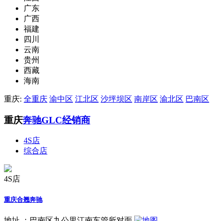
广东
广西
福建
四川
云南
贵州
西藏
海南
重庆:
全重庆
渝中区
江北区
沙坪坝区
南岸区
渝北区
巴南区
重庆
奔驰GLC经销商
4S店
综合店
4S店
重庆合翘奔驰
地址 ：
巴南区九公里江南车管所对面