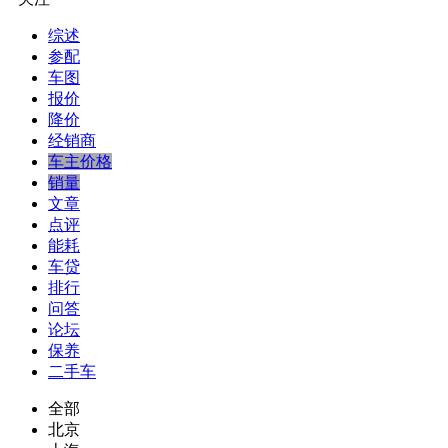
综述
参配
车图
报价
降价
经销商
车主价格
销量
文章
点评
能耗
车贷
排行
问答
论坛
保养
二手车
全部
北京