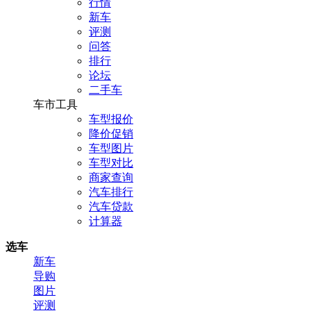
行情
新车
评测
问答
排行
论坛
二手车
车市工具
车型报价
降价促销
车型图片
车型对比
商家查询
汽车排行
汽车贷款
计算器
选车
新车
导购
图片
评测