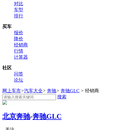
对比
车型
排行
买车
报价
降价
经销商
行情
计算器
社区
问答
论坛
网上车市
>
汽车大全
>
奔驰
>
奔驰GLC
>
经销商
搜索
北京奔驰
-
奔驰GLC
关注