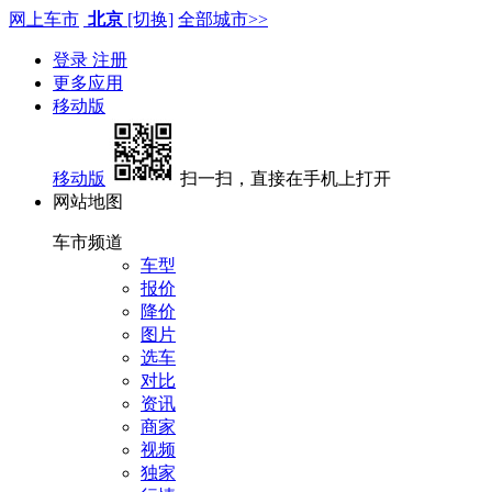
网上车市
北京
[切换]
全部城市>>
登录
注册
更多应用
移动版
移动版
扫一扫，直接在手机上打开
网站地图
车市频道
车型
报价
降价
图片
选车
对比
资讯
商家
视频
独家