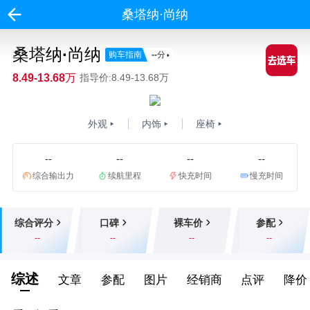
桑塔纳·尚纳
桑塔纳·尚纳
购车指南
--
分
8.49-13.68万
指导价:8.49-13.68万
外观
内饰
座椅
--
--
--
--
综合输出力
续航里程
快充时间
慢充时间
综合评分
口碑
裸车价
参配
--
--
--
--
综述
文章
参配
图片
经销商
点评
降价