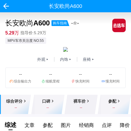
长安欧尚A600
长安欧尚A600
购车指南
--
分
5.29万
指导价:5.29万
MPV车市关注度 NO.55
外观
内饰
座椅
--
--
--
--
综合输出力
续航里程
快充时间
慢充时间
综合评分
口碑
裸车价
参配
--
--
--
--
综述
文章
参配
图片
经销商
点评
降价