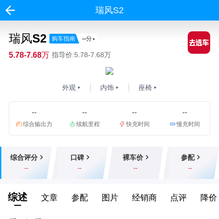
瑞风S2
瑞风S2
购车指南
--
分
5.78-7.68万
指导价:5.78-7.68万
外观
内饰
座椅
--
--
--
--
综合输出力
续航里程
快充时间
慢充时间
综合评分
口碑
裸车价
参配
--
--
--
--
综述
文章
参配
图片
经销商
点评
降价