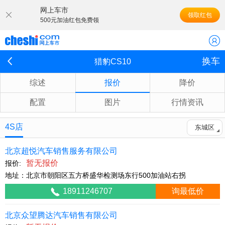
网上车市
领取红包
500元加油红包免费领
换车
猎豹CS10
综述
报价
降价
配置
图片
行情资讯
4S店
东城区
北京超悦汽车销售服务有限公司
暂无报价
报价:
地址：北京市朝阳区五方桥盛华检测场东行500加油站右拐
18911246707
询最低价
北京众望腾达汽车销售有限公司