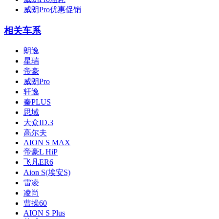
威朗Pro优惠促销
相关车系
朗逸
星瑞
帝豪
威朗Pro
轩逸
秦PLUS
思域
大众ID.3
高尔夫
AION S MAX
帝豪L HiP
飞凡ER6
Aion S(埃安S)
雷凌
凌尚
曹操60
AION S Plus