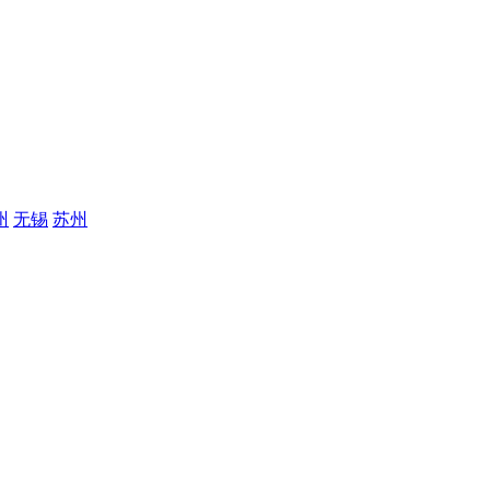
州
无锡
苏州