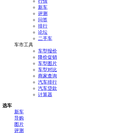
行情
新车
评测
问答
排行
论坛
二手车
车市工具
车型报价
降价促销
车型图片
车型对比
商家查询
汽车排行
汽车贷款
计算器
选车
新车
导购
图片
评测