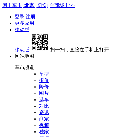
网上车市
北京
[切换]
全部城市>>
登录
注册
更多应用
移动版
移动版
扫一扫，直接在手机上打开
网站地图
车市频道
车型
报价
降价
图片
选车
对比
资讯
商家
视频
独家