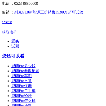
电话 ：
0523-88866009
促销 ：
别克GL8新能源正价销售35.99万起可试驾
6.59万起
获取底价
置换
试驾
您还可以看
威朗Pro多少钱
威朗Pro参数配置
威朗Pro车图
威朗Pro文章
威朗Pro保养
威朗Pro二手车
威朗Pro论坛
威朗Pro怎么样
威朗Pro油耗