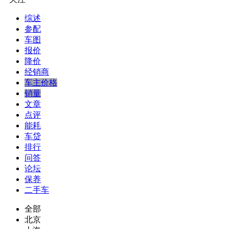
综述
参配
车图
报价
降价
经销商
车主价格
销量
文章
点评
能耗
车贷
排行
问答
论坛
保养
二手车
全部
北京