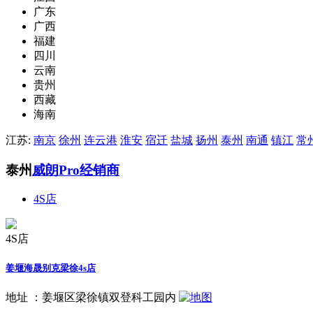
广东
广西
福建
四川
云南
贵州
西藏
海南
江苏:
南京
徐州
连云港
淮安
宿迁
盐城
扬州
泰州
南通
镇江
常
泰州
威朗Pro经销商
4S店
4S店
姜堰海晟别克梁徐4s店
地址 ：
姜堰区梁徐镇双登科工园内