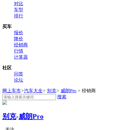
对比
车型
排行
买车
报价
降价
经销商
行情
计算器
社区
问答
论坛
网上车市
>
汽车大全
>
别克
>
威朗Pro
>
经销商
搜索
别克
-
威朗Pro
关注