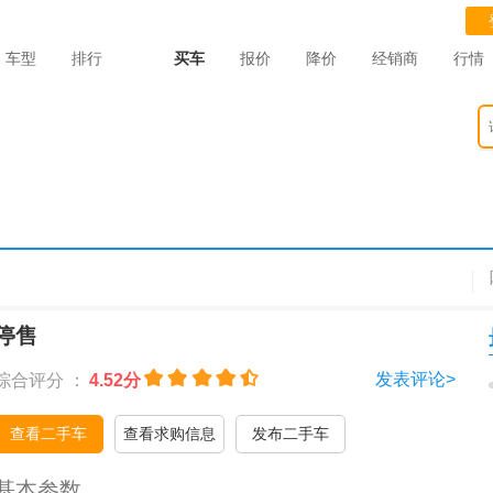
车型
排行
买车
报价
降价
经销商
行情
停售
发表评论>
综合评分 ：
4.52分
查看二手车
查看求购信息
发布二手车
基本参数