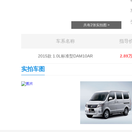
共有2张实拍图 >
车系名称
指导
2015款 1.0L标准型DAM10AR
2.89
实拍车图