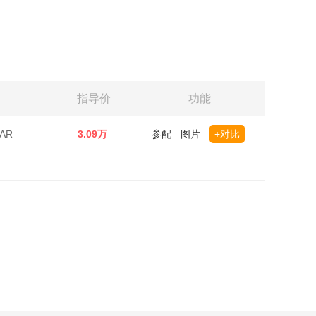
指导价
功能
AR
3.09万
参配
图片
+对比