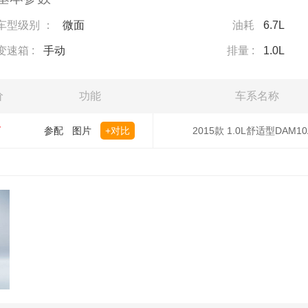
车型级别 ：
微面
油耗
6.7L
变速箱 :
手动
排量 :
1.0L
价
功能
车系名称
万
参配
图片
+对比
2015款 1.0L舒适型DAM10