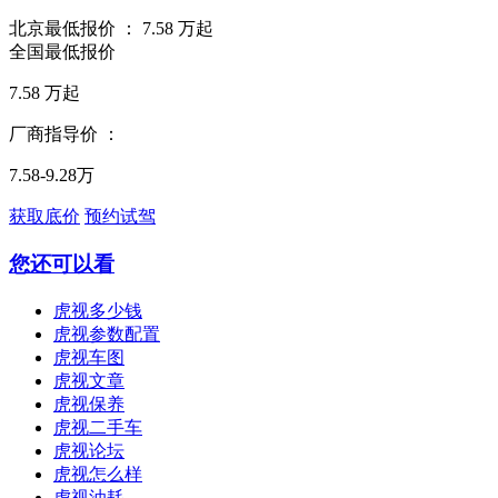
北京最低报价 ：
7.58
万起
全国最低报价
7.58
万起
厂商指导价 ：
7.58-9.28万
获取底价
预约试驾
您还可以看
虎视多少钱
虎视参数配置
虎视车图
虎视文章
虎视保养
虎视二手车
虎视论坛
虎视怎么样
虎视油耗