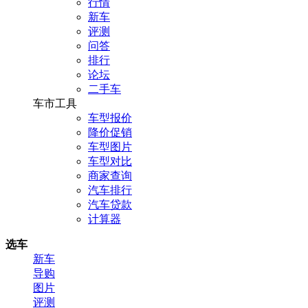
行情
新车
评测
问答
排行
论坛
二手车
车市工具
车型报价
降价促销
车型图片
车型对比
商家查询
汽车排行
汽车贷款
计算器
选车
新车
导购
图片
评测