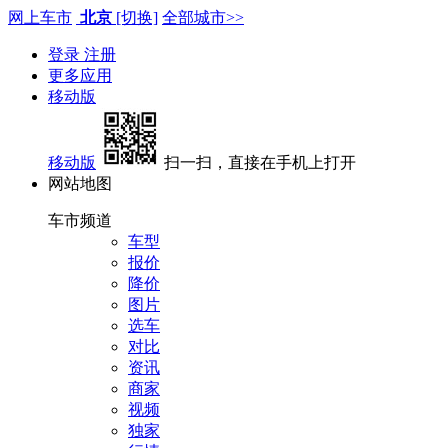
网上车市
北京
[切换]
全部城市>>
登录
注册
更多应用
移动版
移动版
扫一扫，直接在手机上打开
网站地图
车市频道
车型
报价
降价
图片
选车
对比
资讯
商家
视频
独家