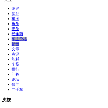
综述
参配
车图
报价
降价
经销商
车主价格
销量
文章
点评
能耗
车贷
排行
问答
论坛
保养
二手车
虎视