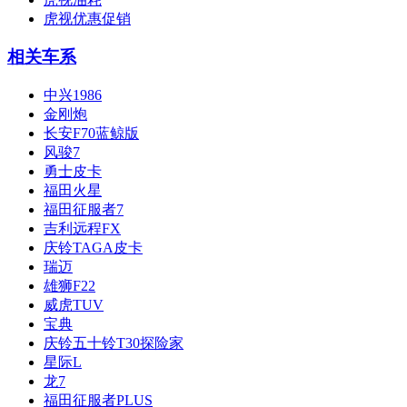
虎视优惠促销
相关车系
中兴1986
金刚炮
长安F70蓝鲸版
风骏7
勇士皮卡
福田火星
福田征服者7
吉利远程FX
庆铃TAGA皮卡
瑞迈
雄狮F22
威虎TUV
宝典
庆铃五十铃T30探险家
星际L
龙7
福田征服者PLUS