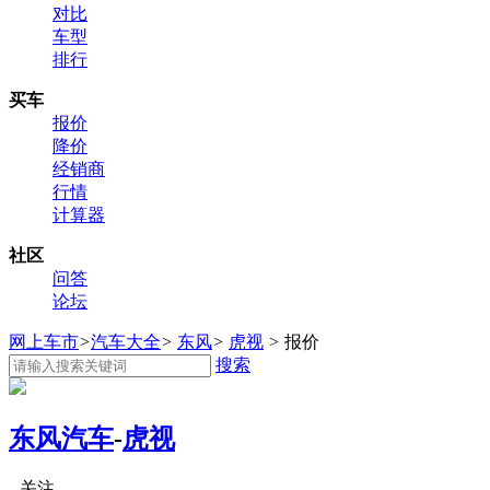
对比
车型
排行
买车
报价
降价
经销商
行情
计算器
社区
问答
论坛
网上车市
>
汽车大全
>
东风
>
虎视
>
报价
搜索
东风汽车
-
虎视
关注