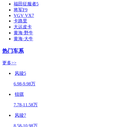
福田征服者5
将军F9
VGV VX7
卡路里
大运皮卡
黄海·野牛
黄海·大牛
热门车系
更多>>
风骏5
6.98-9.98万
锐骐
7.78-11.58万
风骏7
8.58-10.98万