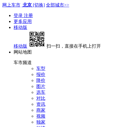
网上车市
北京
[切换]
全部城市>>
登录
注册
更多应用
移动版
移动版
扫一扫，直接在手机上打开
网站地图
车市频道
车型
报价
降价
图片
选车
对比
资讯
商家
视频
独家