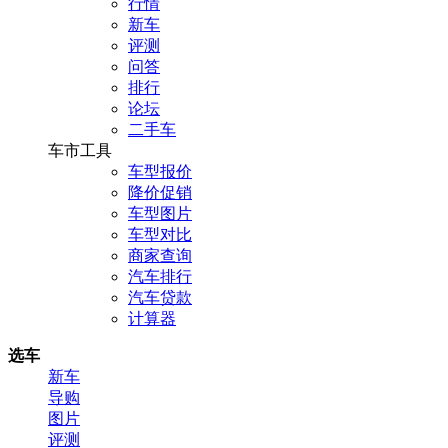
行情
新车
评测
问答
排行
论坛
二手车
车市工具
车型报价
降价促销
车型图片
车型对比
商家查询
汽车排行
汽车贷款
计算器
选车
新车
导购
图片
评测