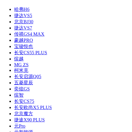
哈弗H6
捷达VS5
北京BJ30
捷达VS7
传祺GS4 MAX
豪越PRO
宝骏悦也
长安CS55 PLUS
缤越
MG ZS
柯米克
长安启源Q05
五菱星辰
奕炫GS
缤智
长安CS75
长安欧尚X5 PLUS
北京魔方
捷途X90 PLUS
元Pro