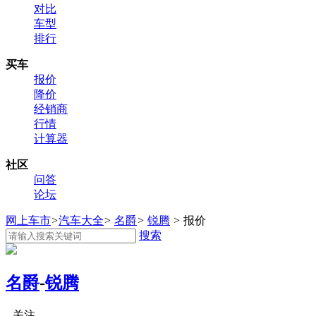
对比
车型
排行
买车
报价
降价
经销商
行情
计算器
社区
问答
论坛
网上车市
>
汽车大全
>
名爵
>
锐腾
>
报价
搜索
名爵
-
锐腾
关注