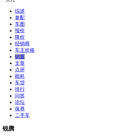
综述
参配
车图
报价
降价
经销商
车主价格
销量
文章
点评
能耗
车贷
排行
问答
论坛
保养
二手车
锐腾