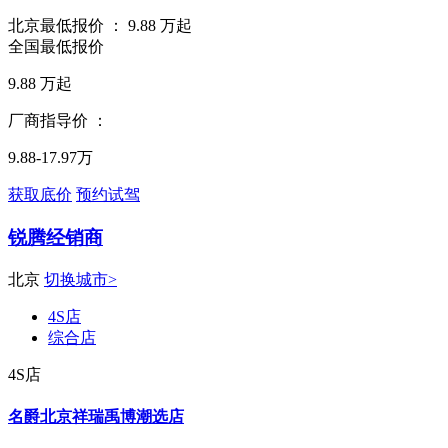
北京最低报价 ：
9.88
万起
全国最低报价
9.88
万起
厂商指导价 ：
9.88-17.97万
获取底价
预约试驾
锐腾经销商
北京
切换城市>
4S店
综合店
4S店
名爵北京祥瑞禹博潮选店