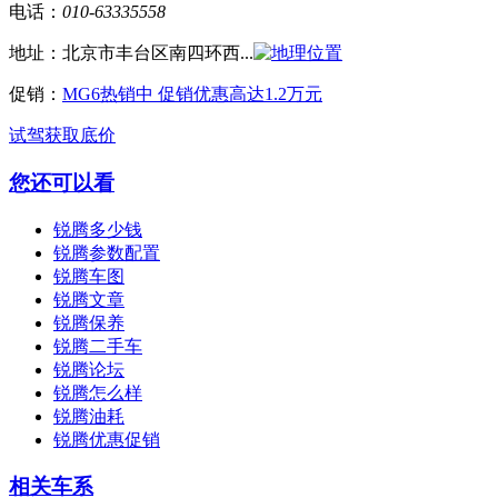
电话：
010-63335558
地址：
北京市丰台区南四环西...
促销：
MG6热销中 促销优惠高达1.2万元
试驾
获取底价
您还可以看
锐腾多少钱
锐腾参数配置
锐腾车图
锐腾文章
锐腾保养
锐腾二手车
锐腾论坛
锐腾怎么样
锐腾油耗
锐腾优惠促销
相关车系