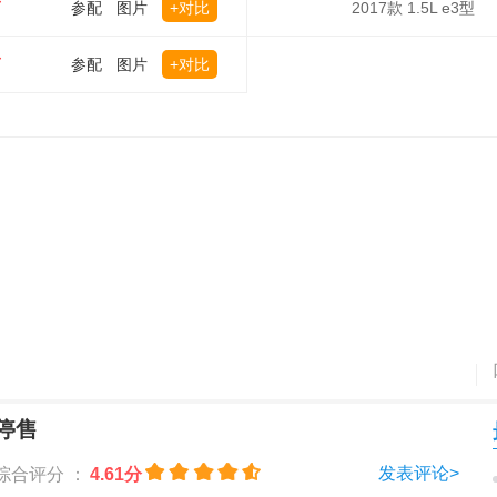
万
参配
图片
+对比
2017款 1.5L e3型
万
参配
图片
+对比
停售
发表评论>
综合评分 ：
4.61分