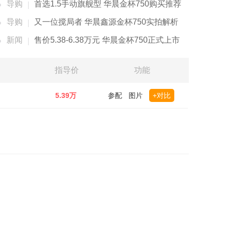
导购
首选1.5手动旗舰型 华晨金杯750购买推荐
导购
又一位搅局者 华晨鑫源金杯750实拍解析
新闻
售价5.38-6.38万元 华晨金杯750正式上市
指导价
功能
5.39万
参配
图片
+对比