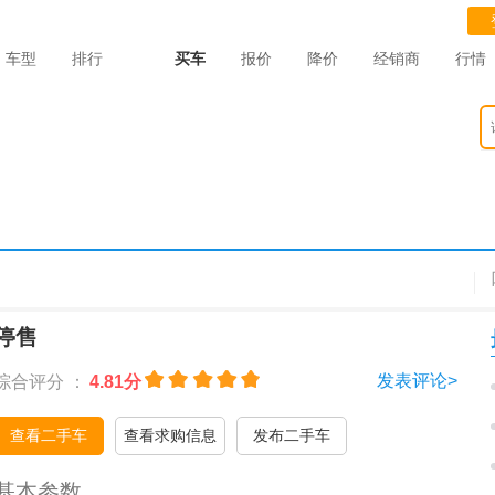
车型
排行
买车
报价
降价
经销商
行情
停售
发表评论>
综合评分 ：
4.81分
查看二手车
查看求购信息
发布二手车
基本参数