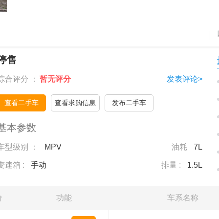
停售
综合评分 ：
暂无评分
发表评论>
查看二手车
查看求购信息
发布二手车
基本参数
车型级别 ：
MPV
油耗
7L
变速箱 :
手动
排量 :
1.5L
价
功能
车系名称