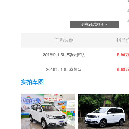
共有2张实拍图 >
车系名称
指导
2018款 1.5L E动天窗版
5.99
2018款 1.6L 卓越型
6.69
实拍车图