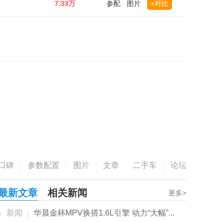
7.33万
参配
图片
+对比
口碑
参数配置
图片
文章
二手车
论坛
最新文章
相关新闻
更多>
新闻
华晨金杯MPV换搭1.6L引擎 动力“大幅”...