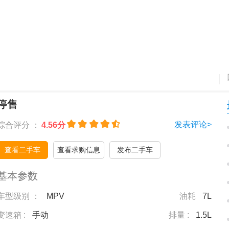
停售
发表评论>
综合评分 ：
4.56分
查看二手车
查看求购信息
发布二手车
基本参数
车型级别 ：
MPV
油耗
7L
变速箱 :
手动
排量 :
1.5L