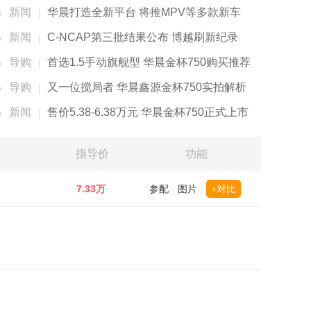
新闻
华晨打造全新平台 将推MPV等多款新车
新闻
C-NCAP第三批结果公布 博越刷新纪录
导购
首选1.5手动旗舰型 华晨金杯750购买推荐
导购
又一位搅局者 华晨鑫源金杯750实拍解析
新闻
售价5.38-6.38万元 华晨金杯750正式上市
指导价
功能
7.33万
参配
图片
+对比