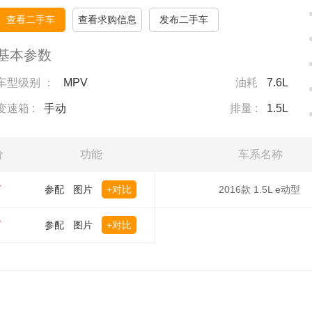
查看二手车
查看求购信息
发布二手车
基本参数
车型级别 ：
MPV
油耗
7.6L
变速箱 :
手动
排量 :
1.5L
价
功能
车系名称
万
参配
图片
+对比
2016款 1.5L e动型
万
参配
图片
+对比