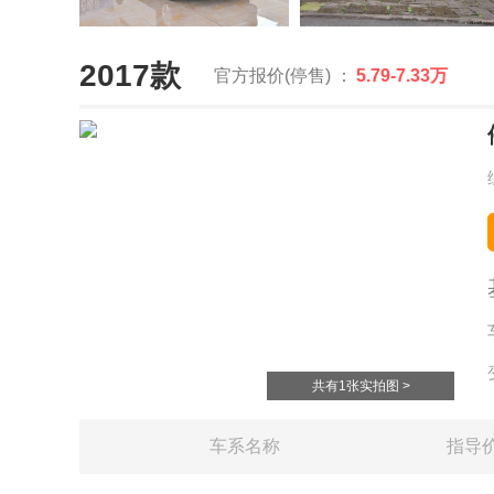
2017款
官方报价(停售) ：
5.79-7.33万
共有1张实拍图 >
车系名称
指导