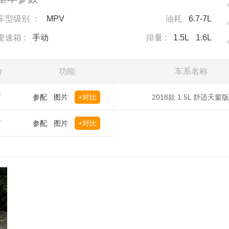
车型级别 ：
MPV
油耗
6.7-7L
变速箱 :
手动
排量 :
1.5L
1.6L
价
功能
车系名称
万
参配
图片
+对比
2018款 1.5L 舒适天窗版
万
参配
图片
+对比