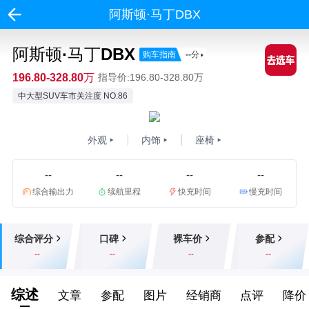
阿斯顿·马丁DBX
阿斯顿·马丁DBX
购车指南
--
分
196.80-328.80万
指导价:196.80-328.80万
中大型SUV车市关注度 NO.86
外观
内饰
座椅
--
--
--
--
综合输出力
续航里程
快充时间
慢充时间
综合评分
口碑
裸车价
参配
--
--
--
--
综述
文章
参配
图片
经销商
点评
降价