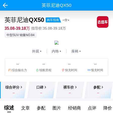
英菲尼迪QX50
英菲尼迪QX50
购车指南
--
分
35.08-39.18万
指导价:35.08-39.18万
中型SUV 销量NO.84
外观
内饰
座椅
--
--
--
--
综合输出力
续航里程
快充时间
慢充时间
综合评分
口碑
裸车价
参配
--
--
--
--
综述
文章
参配
图片
经销商
点评
降价