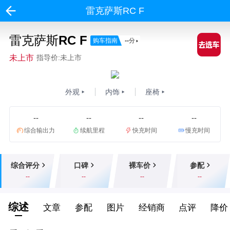
雷克萨斯RC F
雷克萨斯RC F
购车指南
--
分
未上市
指导价:未上市
外观
内饰
座椅
--
--
--
--
综合输出力
续航里程
快充时间
慢充时间
综合评分
口碑
裸车价
参配
--
--
--
--
综述
文章
参配
图片
经销商
点评
降价