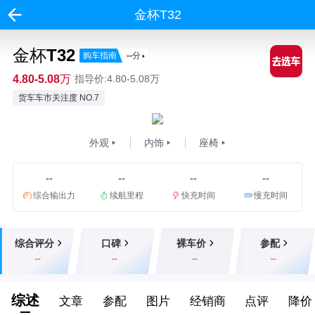
金杯T32
金杯T32
购车指南
--
分
4.80-5.08万
指导价:4.80-5.08万
货车车市关注度 NO.7
外观
内饰
座椅
--
--
--
--
综合输出力
续航里程
快充时间
慢充时间
综合评分
口碑
裸车价
参配
--
--
--
--
综述
文章
参配
图片
经销商
点评
降价