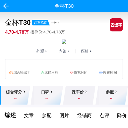
金杯T30
金杯T30
购车指南
--
分
4.70-4.78万
指导价:4.70-4.78万
外观
内饰
座椅
--
--
--
--
综合输出力
续航里程
快充时间
慢充时间
综合评分
口碑
裸车价
参配
--
--
--
--
综述
文章
参配
图片
经销商
点评
降价