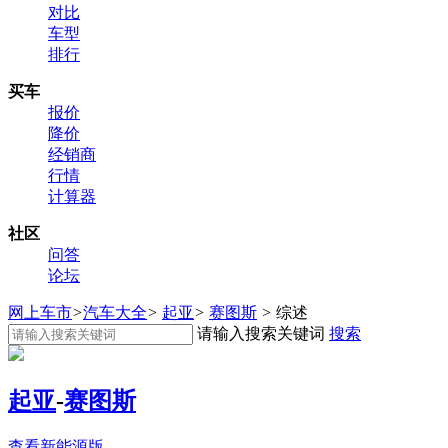
对比
车型
排行
买车
报价
降价
经销商
行情
计算器
社区
问答
论坛
网上车市
>
汽车大全
>
起亚
>
赛图斯
>
综述
请输入搜索关键词
搜索
起亚
-
赛图斯
查看新能源版