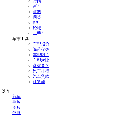
行情
新车
评测
问答
排行
论坛
二手车
车市工具
车型报价
降价促销
车型图片
车型对比
商家查询
汽车排行
汽车贷款
计算器
选车
新车
导购
图片
评测