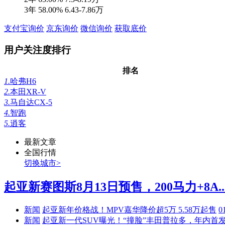
3年
58.00%
6.43-7.86万
支付宝询价
京东询价
微信询价
获取底价
用户关注度排行
排名
1.
哈弗H6
2.
本田XR-V
3.
马自达CX-5
4.
智跑
5.
逍客
最新文章
全国行情
切换城市>
起亚新赛图斯8月13日预售，200马力+8A..
新闻
起亚新年价格战！MPV嘉华降价超5万 5.58万起售
0
新闻
起亚新一代SUV曝光！“撞脸”丰田普拉多，年内首