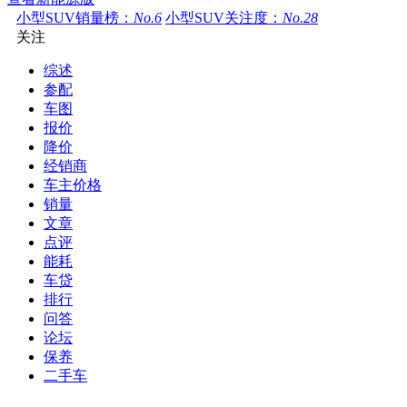
小型SUV销量榜：
No.6
小型SUV关注度：
No.28
关注
综述
参配
车图
报价
降价
经销商
车主价格
销量
文章
点评
能耗
车贷
排行
问答
论坛
保养
二手车