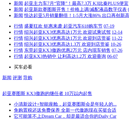
新闻
起亚主力车7月“官降”！最高7.3万 K3比秦PLUS便宜
新闻
起亚新款赛图斯开售！价格上调/减配液晶数字仪表
新闻
悦达起亚5月销量翻倍！1-5月大涨86% 出口再创新
行情
盛夏狂欢 钜惠来袭 起亚汽车618购车节
07-19
行情
绍兴起亚KX3优惠高达1万元 欢迎试乘试驾
12-14
行情
绍兴起亚KX3优惠高达1万元 欢迎到店赏鉴
11-22
行情
绍兴起亚KX3优惠高达1.3万 欢迎到店赏鉴
10-26
行情
东莞起亚KX3傲跑优惠2万元 店内现车销售
07-26
行情
起亚KX3热销中 让利高达1.2万 欢迎垂询
06-07
买车必看
新闻
评测
导购
起亚赛图斯 KX3傲跑的继任者 10万以内起售
小清新设计+智能座舱，起亚赛图斯会是年轻人的...
免购置税还送免费保养 全新一代傲跑现在买挺合适
它可能算不上Dream Car，却是最适合你的Daily Car