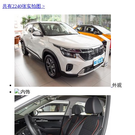
共有2240张实拍图 >
外观
内饰