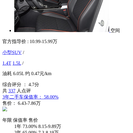
空间
官方指导价 :
10.99-15.99万
小型SUV
/
1.4T
1.5L
/
油耗
6.05L
约
0.47元/km
综合评分 ：
4.7分
共
337
人点评
3年二手车保值率：
58.00%
售价：
6.43-7.86万
年限
保值率
售价
1年
73.00%
8.15-9.89万
2年
65.00%
7.3-8.19万