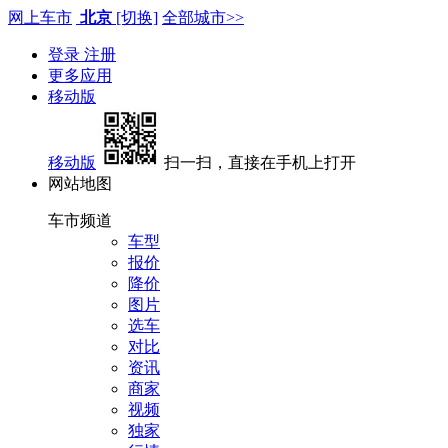
网上车市
北京
[切换]
全部城市>>
登录
注册
更多应用
移动版
移动版
扫一扫，直接在手机上打开
网站地图
车市频道
车型
报价
降价
图片
选车
对比
资讯
商家
视频
独家