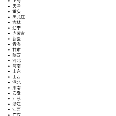
上海
天津
重庆
黑龙江
吉林
辽宁
内蒙古
新疆
青海
甘肃
陕西
河北
河南
山东
山西
湖北
湖南
安徽
江苏
浙江
江西
广东