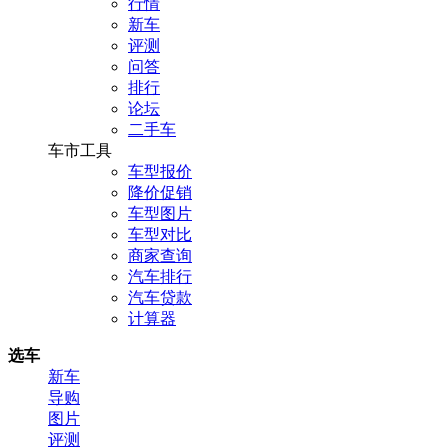
行情
新车
评测
问答
排行
论坛
二手车
车市工具
车型报价
降价促销
车型图片
车型对比
商家查询
汽车排行
汽车贷款
计算器
选车
新车
导购
图片
评测