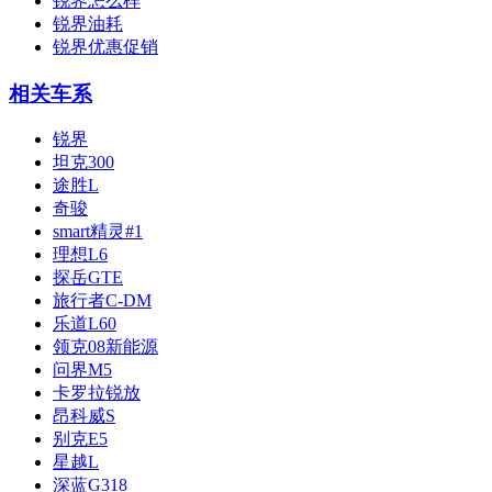
锐界怎么样
锐界油耗
锐界优惠促销
相关车系
锐界
坦克300
途胜L
奇骏
smart精灵#1
理想L6
探岳GTE
旅行者C-DM
乐道L60
领克08新能源
问界M5
卡罗拉锐放
昂科威S
别克E5
星越L
深蓝G318