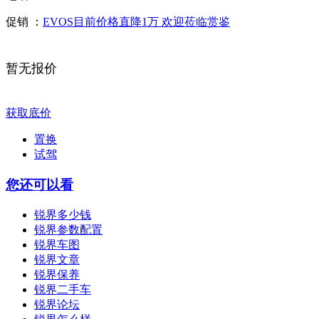
促销 ：
EVOS目前价格直降1万 欢迎莅临赏鉴
暂无报价
获取底价
置换
试驾
您还可以看
锐界多少钱
锐界参数配置
锐界车图
锐界文章
锐界保养
锐界二手车
锐界论坛