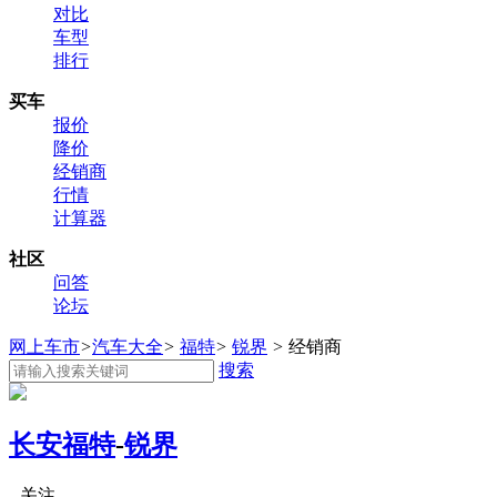
对比
车型
排行
买车
报价
降价
经销商
行情
计算器
社区
问答
论坛
网上车市
>
汽车大全
>
福特
>
锐界
>
经销商
搜索
长安福特
-
锐界
关注