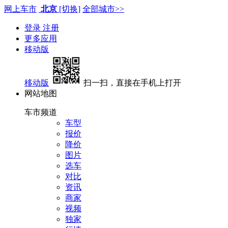
网上车市
北京
[切换]
全部城市>>
登录
注册
更多应用
移动版
移动版
扫一扫，直接在手机上打开
网站地图
车市频道
车型
报价
降价
图片
选车
对比
资讯
商家
视频
独家