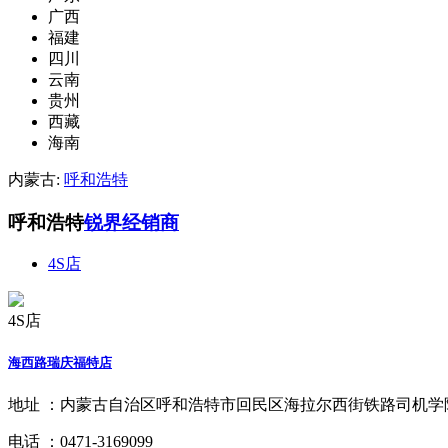
广西
福建
四川
云南
贵州
西藏
海南
内蒙古:
呼和浩特
呼和浩特
锐界经销商
4S店
4S店
海西路瑞庆福特店
地址 ：
内蒙古自治区呼和浩特市回民区海拉尔西街铁路司机学院
电话 ：
0471-3169099