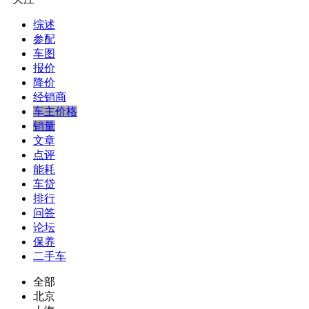
综述
参配
车图
报价
降价
经销商
车主价格
销量
文章
点评
能耗
车贷
排行
问答
论坛
保养
二手车
全部
北京