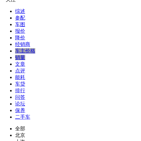
综述
参配
车图
报价
降价
经销商
车主价格
销量
文章
点评
能耗
车贷
排行
问答
论坛
保养
二手车
全部
北京