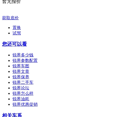
暂无报价
获取底价
置换
试驾
您还可以看
锐界多少钱
锐界参数配置
锐界车图
锐界文章
锐界保养
锐界二手车
锐界论坛
锐界怎么样
锐界油耗
锐界优惠促销
相关车系