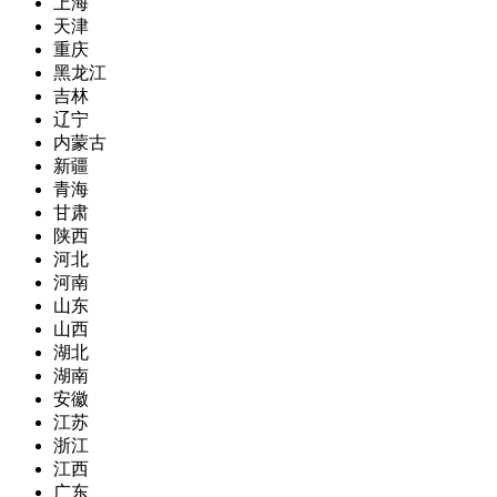
上海
天津
重庆
黑龙江
吉林
辽宁
内蒙古
新疆
青海
甘肃
陕西
河北
河南
山东
山西
湖北
湖南
安徽
江苏
浙江
江西
广东