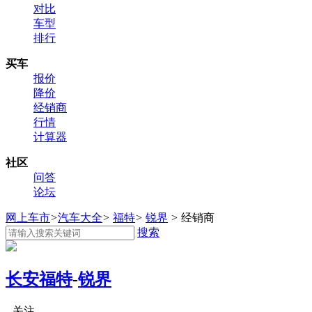
对比
车型
排行
买车
报价
降价
经销商
行情
计算器
社区
问答
论坛
网上车市
>
汽车大全
>
福特
>
锐界
>
经销商
搜索
长安福特
-
锐界
关注