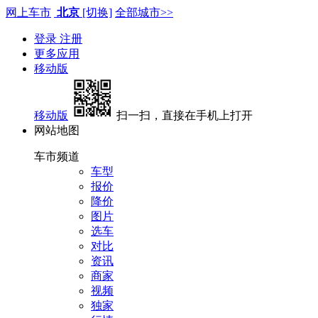
网上车市
北京
[切换]
全部城市>>
登录
注册
更多应用
移动版
移动版
扫一扫，直接在手机上打开
网站地图
车市频道
车型
报价
降价
图片
选车
对比
资讯
商家
视频
独家