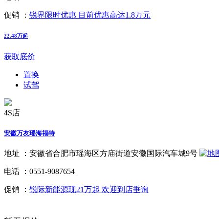
促销 ：
锐界限时优惠 目前优惠高达1.8万元
22.48万起
获取底价
置换
试驾
4S店
安徽万友瑶海福特
地址 ：
安徽省合肥市瑶海区方庙街道安徽国际汽车城9号
电话 ：
0551-9087654
促销 ：
锐际新能源现21万起 欢迎到店垂询