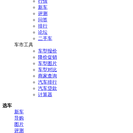
行情
新车
评测
问答
排行
论坛
二手车
车市工具
车型报价
降价促销
车型图片
车型对比
商家查询
汽车排行
汽车贷款
计算器
选车
新车
导购
图片
评测