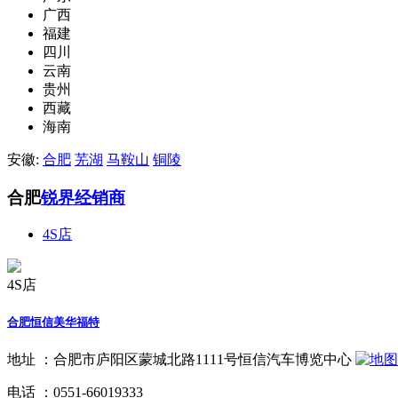
广西
福建
四川
云南
贵州
西藏
海南
安徽:
合肥
芜湖
马鞍山
铜陵
合肥
锐界经销商
4S店
4S店
合肥恒信美华福特
地址 ：
合肥市庐阳区蒙城北路1111号恒信汽车博览中心
电话 ：
0551-66019333