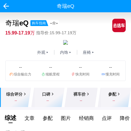
奇瑞eQ
奇瑞eQ
购车指南
--
分
15.99-17.19万
指导价:15.99-17.19万
外观
内饰
座椅
--
--
--
--
综合输出力
续航里程
快充时间
慢充时间
综合评分
口碑
裸车价
参配
--
--
--
--
综述
文章
参配
图片
经销商
点评
降价