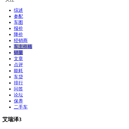
综述
参配
车图
报价
降价
经销商
车主价格
销量
文章
点评
能耗
车贷
排行
问答
论坛
保养
二手车
艾瑞泽3