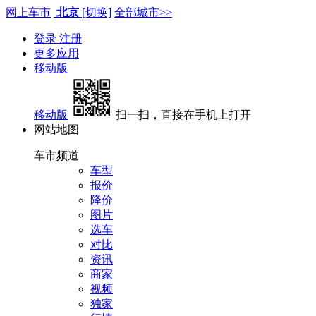
网上车市
北京
[切换]
全部城市>>
登录
注册
更多应用
移动版
移动版
扫一扫，直接在手机上打开
网站地图
车市频道
车型
报价
降价
图片
选车
对比
资讯
商家
视频
独家