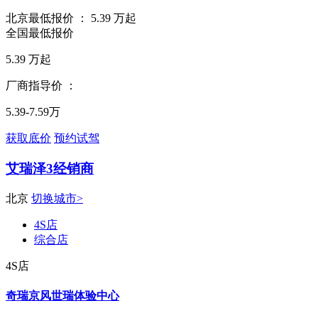
北京最低报价 ：
5.39
万起
全国最低报价
5.39
万起
厂商指导价 ：
5.39-7.59万
获取底价
预约试驾
艾瑞泽3经销商
北京
切换城市>
4S店
综合店
4S店
奇瑞京风世瑞体验中心