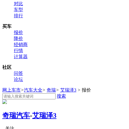
对比
车型
排行
买车
报价
降价
经销商
行情
计算器
社区
问答
论坛
网上车市
>
汽车大全
>
奇瑞
>
艾瑞泽3
>
报价
搜索
奇瑞汽车
-
艾瑞泽3
关注