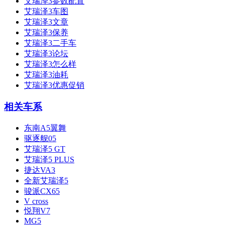
艾瑞泽3参数配置
艾瑞泽3车图
艾瑞泽3文章
艾瑞泽3保养
艾瑞泽3二手车
艾瑞泽3论坛
艾瑞泽3怎么样
艾瑞泽3油耗
艾瑞泽3优惠促销
相关车系
东南A5翼舞
驱逐舰05
艾瑞泽5 GT
艾瑞泽5 PLUS
捷达VA3
全新艾瑞泽5
骏派CX65
V cross
悦翔V7
MG5