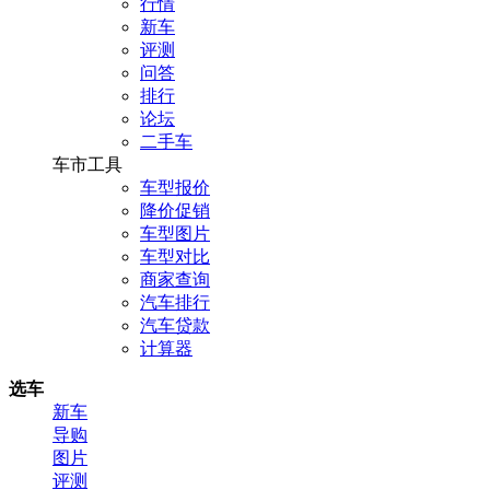
行情
新车
评测
问答
排行
论坛
二手车
车市工具
车型报价
降价促销
车型图片
车型对比
商家查询
汽车排行
汽车贷款
计算器
选车
新车
导购
图片
评测