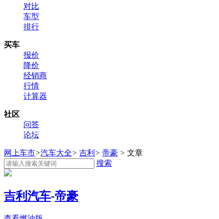
对比
车型
排行
买车
报价
降价
经销商
行情
计算器
社区
问答
论坛
网上车市
>
汽车大全
>
吉利
>
帝豪
>
文章
搜索
吉利汽车
-
帝豪
查看燃油版