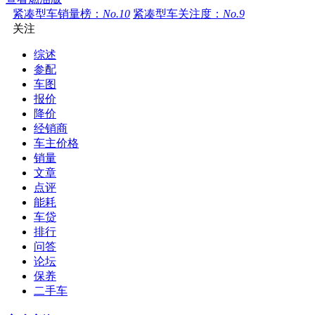
紧凑型车销量榜：
No.10
紧凑型车关注度：
No.9
关注
综述
参配
车图
报价
降价
经销商
车主价格
销量
文章
点评
能耗
车贷
排行
问答
论坛
保养
二手车