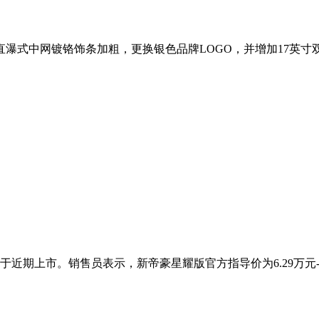
瀑式中网镀铬饰条加粗，更换银色品牌LOGO，并增加17英寸双色轮
上市。销售员表示，新帝豪星耀版官方指导价为6.29万元-7.2