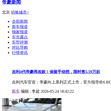
帝豪新闻
北京
切换城市>
全部新闻
新车报道
独家报道
车市露点
车型评测
对比导购
行情资讯
吉利4代帝豪再改款！保留手动挡，限时售5.59万起
吉利汽车官宣：帝豪向上系列正式上市，官方指导价6.89万-7
新车
编辑 :
李超
2026-05-24 18:42:22