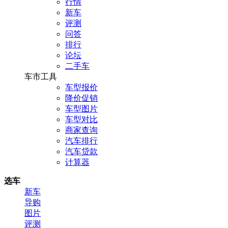
行情
新车
评测
问答
排行
论坛
二手车
车市工具
车型报价
降价促销
车型图片
车型对比
商家查询
汽车排行
汽车贷款
计算器
选车
新车
导购
图片
评测