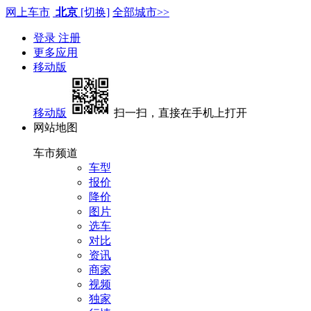
网上车市
北京
[切换]
全部城市>>
登录
注册
更多应用
移动版
移动版
扫一扫，直接在手机上打开
网站地图
车市频道
车型
报价
降价
图片
选车
对比
资讯
商家
视频
独家