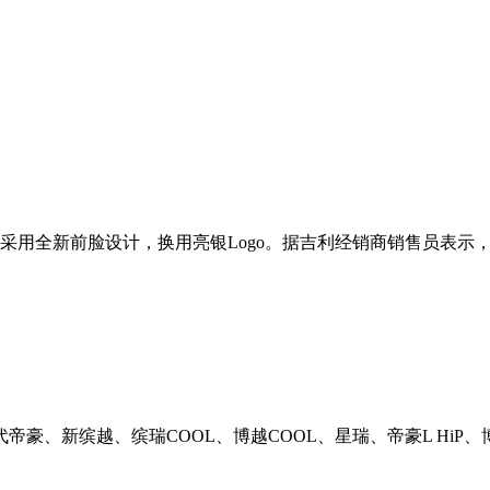
其采用全新前脸设计，换用亮银Logo。据吉利经销商销售员表
帝豪、新缤越、缤瑞COOL、博越COOL、星瑞、帝豪L HiP、