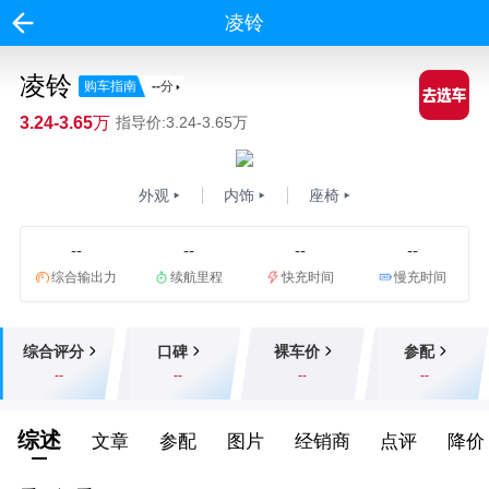
凌铃
凌铃
购车指南
--
分
3.24-3.65万
指导价:3.24-3.65万
外观
内饰
座椅
--
--
--
--
综合输出力
续航里程
快充时间
慢充时间
综合评分
口碑
裸车价
参配
--
--
--
--
综述
文章
参配
图片
经销商
点评
降价