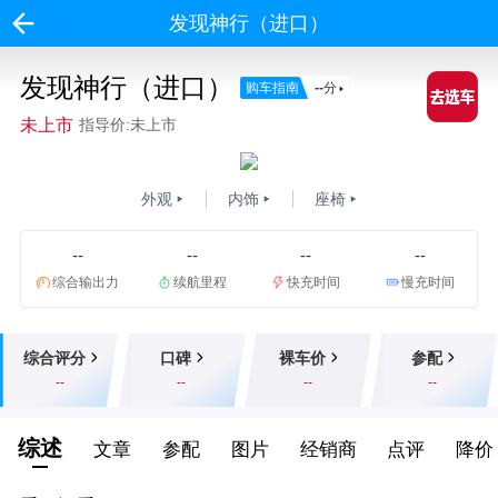
发现神行（进口）
发现神行（进口）
购车指南
--
分
未上市
指导价:未上市
外观
内饰
座椅
--
--
--
--
综合输出力
续航里程
快充时间
慢充时间
综合评分
口碑
裸车价
参配
--
--
--
--
综述
文章
参配
图片
经销商
点评
降价