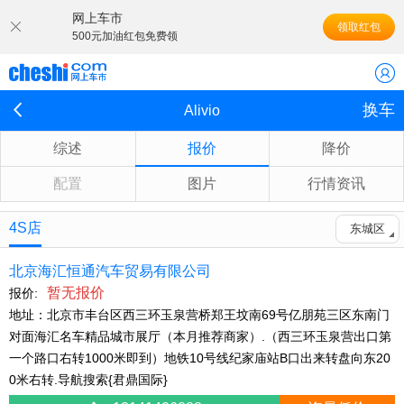
网上车市
领取红包
500元加油红包免费领
换车
Alivio
综述
报价
降价
配置
图片
行情资讯
4S店
东城区
北京海汇恒通汽车贸易有限公司
暂无报价
报价:
地址：北京市丰台区西三环玉泉营桥郑王坟南69号亿朋苑三区东南门
对面海汇名车精品城市展厅（本月推荐商家）.（西三环玉泉营出口第
一个路口右转1000米即到）地铁10号线纪家庙站B口出来转盘向东20
0米右转.导航搜索{君鼎国际}