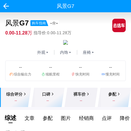
风景G7
风景G7
购车指南
--
分
0.00-11.28万
指导价:0.00-11.28万
外观
内饰
座椅
--
--
--
--
综合输出力
续航里程
快充时间
慢充时间
综合评分
口碑
裸车价
参配
--
--
--
--
综述
文章
参配
图片
经销商
点评
降价