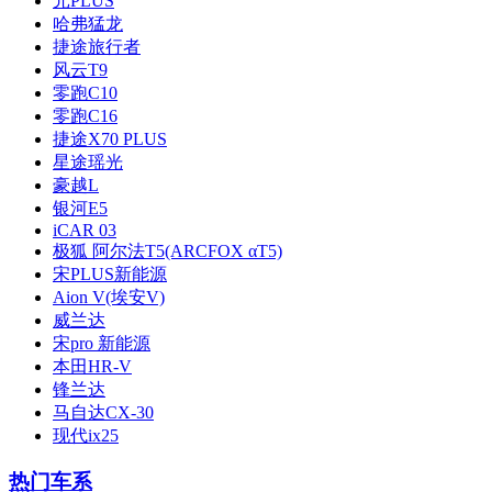
元PLUS
哈弗猛龙
捷途旅行者
风云T9
零跑C10
零跑C16
捷途X70 PLUS
星途瑶光
豪越L
银河E5
iCAR 03
极狐 阿尔法T5(ARCFOX αT5)
宋PLUS新能源
Aion V(埃安V)
威兰达
宋pro 新能源
本田HR-V
锋兰达
马自达CX-30
现代ix25
热门车系