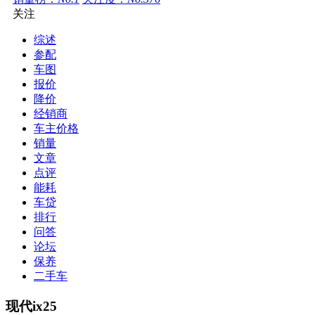
关注
综述
参配
车图
报价
降价
经销商
车主价格
销量
文章
点评
能耗
车贷
排行
问答
论坛
保养
二手车
现代ix25