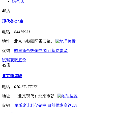
综合店
4S店
现代荟·北京
电话：
84475931
地址：
北京市朝阳区霄云路3...
促销：
帕里斯帝热销中 欢迎莅临赏鉴
试驾
获取底价
4S店
北京燕盛隆
电话：
010-67477263
地址：
（北京现代）北京市朝...
促销：
库斯途让利促销中 目前优惠高达2万