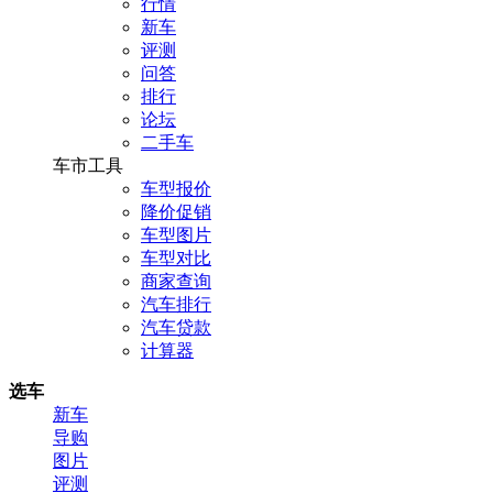
行情
新车
评测
问答
排行
论坛
二手车
车市工具
车型报价
降价促销
车型图片
车型对比
商家查询
汽车排行
汽车贷款
计算器
选车
新车
导购
图片
评测