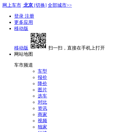
网上车市
北京
[切换]
全部城市>>
登录
注册
更多应用
移动版
移动版
扫一扫，直接在手机上打开
网站地图
车市频道
车型
报价
降价
图片
选车
对比
资讯
商家
视频
独家