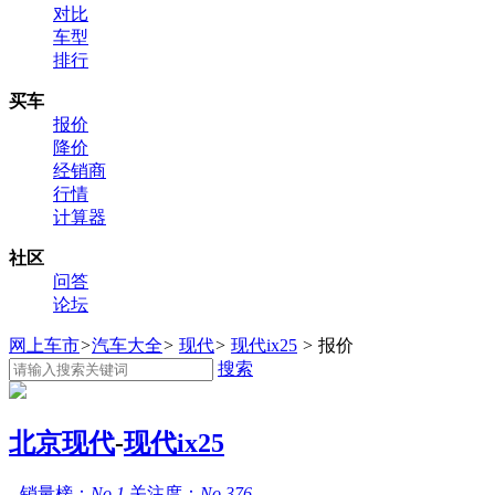
对比
车型
排行
买车
报价
降价
经销商
行情
计算器
社区
问答
论坛
网上车市
>
汽车大全
>
现代
>
现代ix25
>
报价
搜索
北京现代
-
现代ix25
销量榜：
No.1
关注度：
No.376