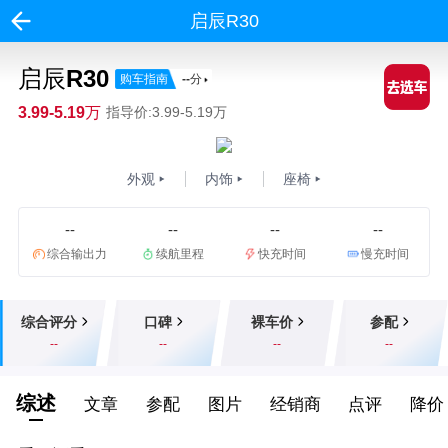
启辰R30
启辰R30
购车指南
--
分
3.99-5.19万
指导价:3.99-5.19万
外观
内饰
座椅
--
--
--
--
综合输出力
续航里程
快充时间
慢充时间
综合评分
口碑
裸车价
参配
--
--
--
--
综述
文章
参配
图片
经销商
点评
降价