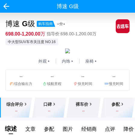
博速 G级
博速 G级
购车指南
--
分
698.00-1,200.00万
指导价:698.00-1,200.00万
中大型SUV车市关注度 NO.16
外观
内饰
座椅
--
--
--
--
综合输出力
续航里程
快充时间
慢充时间
综合评分
口碑
裸车价
参配
--
--
--
--
综述
文章
参配
图片
经销商
点评
降价