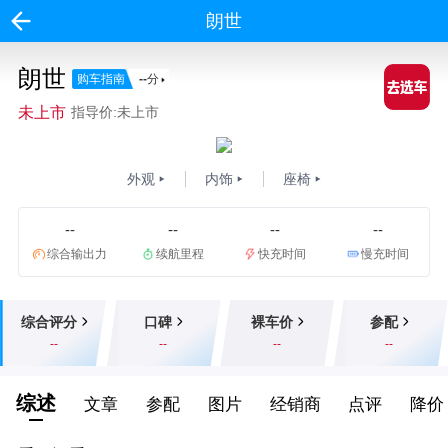
朗世
朗世
购车指南
--
分
未上市
指导价:未上市
外观
内饰
座椅
--
--
--
--
综合输出力
续航里程
快充时间
慢充时间
综合评分
口碑
裸车价
参配
--
--
--
--
综述
文章
参配
图片
经销商
点评
降价