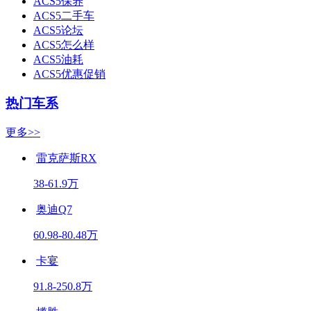
ACS5保养
ACS5二手车
ACS5论坛
ACS5怎么样
ACS5油耗
ACS5优惠促销
热门车系
更多>>
雷克萨斯RX
38-61.9万
奥迪Q7
60.98-80.48万
卡宴
91.8-250.8万