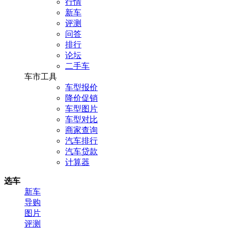
行情
新车
评测
问答
排行
论坛
二手车
车市工具
车型报价
降价促销
车型图片
车型对比
商家查询
汽车排行
汽车贷款
计算器
选车
新车
导购
图片
评测