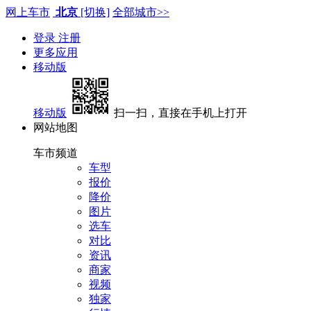
网上车市
北京
[切换]
全部城市>>
登录
注册
更多应用
移动版
移动版
扫一扫，直接在手机上打开
网站地图
车市频道
车型
报价
降价
图片
选车
对比
资讯
商家
视频
独家