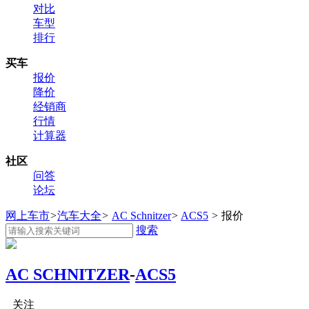
对比
车型
排行
买车
报价
降价
经销商
行情
计算器
社区
问答
论坛
网上车市
>
汽车大全
>
AC Schnitzer
>
ACS5
>
报价
搜索
AC SCHNITZER
-
ACS5
关注