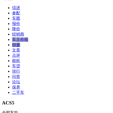
综述
参配
车图
报价
降价
经销商
车主价格
销量
文章
点评
能耗
车贷
排行
问答
论坛
保养
二手车
ACS5
全部车款