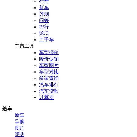
行情
新车
评测
问答
排行
论坛
二手车
车市工具
车型报价
降价促销
车型图片
车型对比
商家查询
汽车排行
汽车贷款
计算器
选车
新车
导购
图片
评测