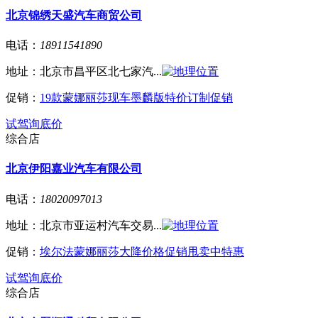
北京锦绣天盛汽车商贸公司
电话：
18911541890
地址：
北京市昌平区北七家汽...
促销：
19款蒙娜丽莎现车墨麟版特价订制促销
试驾
询底价
综合店
北京伊阳嘉业汽车有限公司
电话：
18020097013
地址：
北京市亚运村汽车交易...
促销：
埃尔法蒙娜丽莎大降价格促销甩卖中特惠
试驾
询底价
综合店