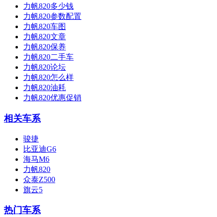
力帆820多少钱
力帆820参数配置
力帆820车图
力帆820文章
力帆820保养
力帆820二手车
力帆820论坛
力帆820怎么样
力帆820油耗
力帆820优惠促销
相关车系
骏捷
比亚迪G6
海马M6
力帆820
众泰Z500
旗云5
热门车系