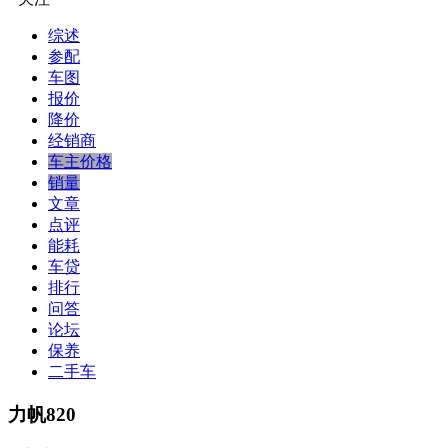
综述
参配
车图
报价
降价
经销商
车主价格
销量
文章
点评
能耗
车贷
排行
问答
论坛
保养
二手车
力帆820