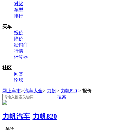
对比
车型
排行
买车
报价
降价
经销商
行情
计算器
社区
问答
论坛
网上车市
>
汽车大全
>
力帆
>
力帆820
>
报价
搜索
力帆汽车
-
力帆820
关注