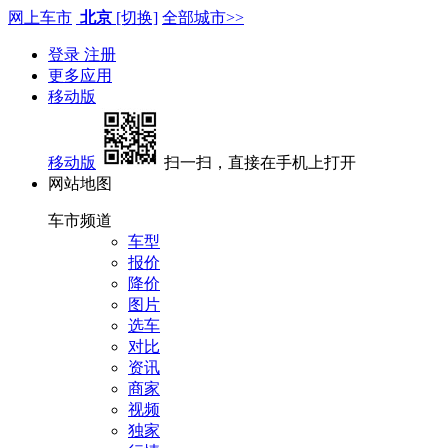
网上车市
北京
[切换]
全部城市>>
登录
注册
更多应用
移动版
移动版
扫一扫，直接在手机上打开
网站地图
车市频道
车型
报价
降价
图片
选车
对比
资讯
商家
视频
独家