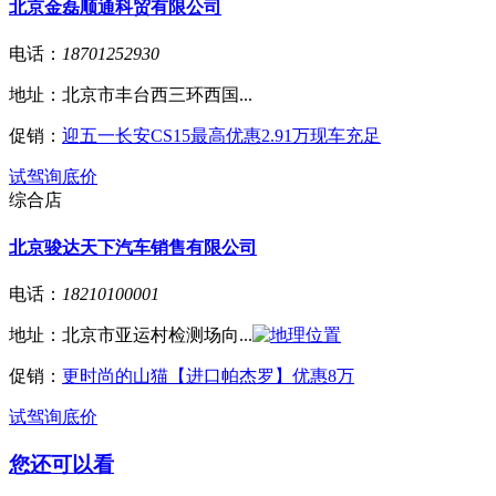
北京金磊顺通科贸有限公司
电话：
18701252930
地址：
北京市丰台西三环西国...
促销：
迎五一长安CS15最高优惠2.91万现车充足
试驾
询底价
综合店
北京骏达天下汽车销售有限公司
电话：
18210100001
地址：
北京市亚运村检测场向...
促销：
更时尚的山猫【进口帕杰罗】优惠8万
试驾
询底价
您还可以看