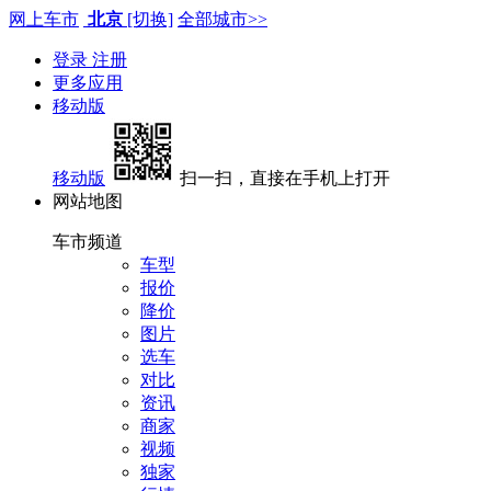
网上车市
北京
[切换]
全部城市>>
登录
注册
更多应用
移动版
移动版
扫一扫，直接在手机上打开
网站地图
车市频道
车型
报价
降价
图片
选车
对比
资讯
商家
视频
独家