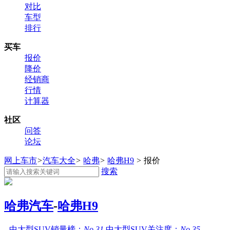
对比
车型
排行
买车
报价
降价
经销商
行情
计算器
社区
问答
论坛
网上车市
>
汽车大全
>
哈弗
>
哈弗H9
>
报价
搜索
哈弗汽车
-
哈弗H9
中大型SUV销量榜：
No.31
中大型SUV关注度：
No.35