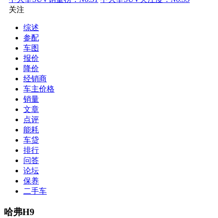
关注
综述
参配
车图
报价
降价
经销商
车主价格
销量
文章
点评
能耗
车贷
排行
问答
论坛
保养
二手车
哈弗H9