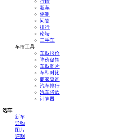
行情
新车
评测
问答
排行
论坛
二手车
车市工具
车型报价
降价促销
车型图片
车型对比
商家查询
汽车排行
汽车贷款
计算器
选车
新车
导购
图片
评测