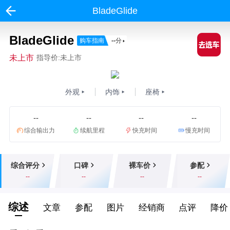
BladeGlide
BladeGlide
购车指南
--
分
未上市
指导价:未上市
外观
内饰
座椅
--
--
--
--
综合输出力
续航里程
快充时间
慢充时间
综合评分
口碑
裸车价
参配
--
--
--
--
综述
文章
参配
图片
经销商
点评
降价