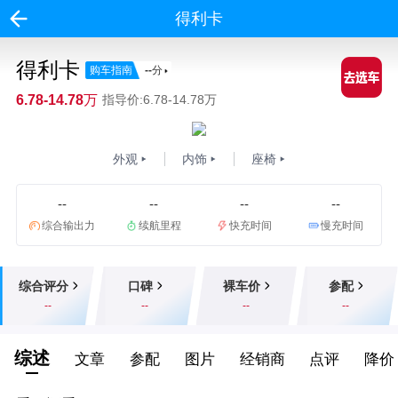
得利卡
得利卡
购车指南
--
分
6.78-14.78万
指导价:6.78-14.78万
外观
内饰
座椅
--
--
--
--
综合输出力
续航里程
快充时间
慢充时间
综合评分
口碑
裸车价
参配
--
--
--
--
综述
文章
参配
图片
经销商
点评
降价