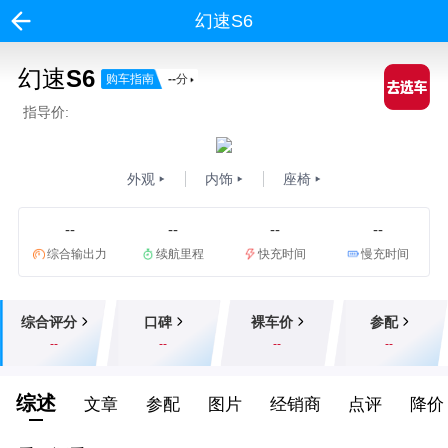
幻速S6
幻速S6
购车指南
--
分
指导价:
外观
内饰
座椅
--
--
--
--
综合输出力
续航里程
快充时间
慢充时间
综合评分
口碑
裸车价
参配
--
--
--
--
综述
文章
参配
图片
经销商
点评
降价