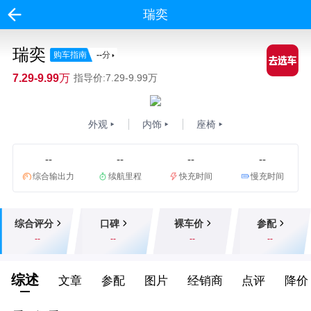
瑞奕
瑞奕
购车指南
--
分
7.29-9.99万
指导价:7.29-9.99万
外观
内饰
座椅
--
--
--
--
综合输出力
续航里程
快充时间
慢充时间
综合评分
口碑
裸车价
参配
--
--
--
--
综述
文章
参配
图片
经销商
点评
降价