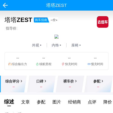
塔塔ZEST
塔塔ZEST
购车指南
--
分
指导价:
外观
内饰
座椅
--
--
--
--
综合输出力
续航里程
快充时间
慢充时间
综合评分
口碑
裸车价
参配
--
--
--
--
综述
文章
参配
图片
经销商
点评
降价