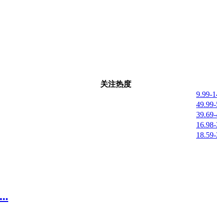
关注热度
9.99-
49.99
39.69
16.98
18.59
.