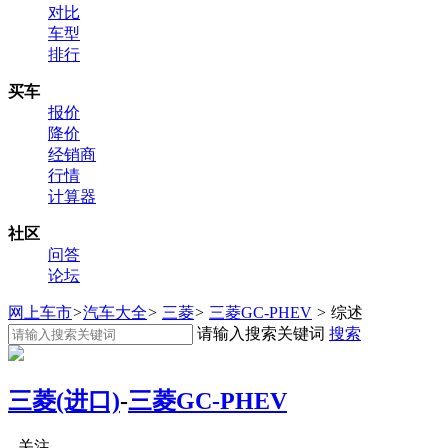
对比
车型
排行
买车
报价
降价
经销商
行情
计算器
社区
问答
论坛
网上车市
>
汽车大全
>
三菱
>
三菱GC-PHEV
>
综述
请输入搜索关键词
搜索
三菱(进口)
-
三菱GC-PHEV
关注