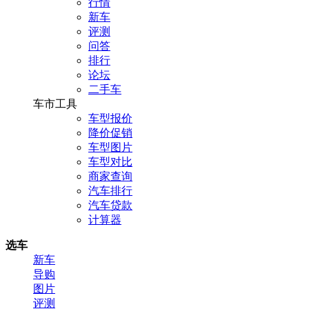
行情
新车
评测
问答
排行
论坛
二手车
车市工具
车型报价
降价促销
车型图片
车型对比
商家查询
汽车排行
汽车贷款
计算器
选车
新车
导购
图片
评测