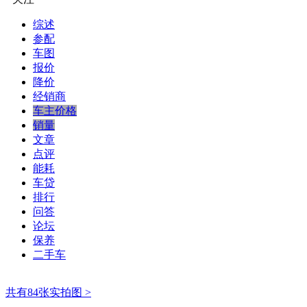
综述
参配
车图
报价
降价
经销商
车主价格
销量
文章
点评
能耗
车贷
排行
问答
论坛
保养
二手车
共有84张实拍图 >