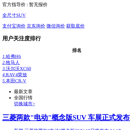
官方指导价 :
暂无报价
全尺寸SUV
支付宝询价
京东询价
微信询价
获取底价
用户关注度排行
排名
1.
哈弗H6
2.
牧马人
3.
沃尔沃XC60
4.
RAV4荣放
5.
本田CR-V
最新文章
全国行情
切换城市>
三菱两款"电动"概念版SUV 车展正式发布..