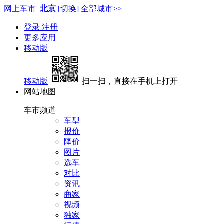
网上车市
北京
[切换]
全部城市>>
登录
注册
更多应用
移动版
移动版
扫一扫，直接在手机上打开
网站地图
车市频道
车型
报价
降价
图片
选车
对比
资讯
商家
视频
独家